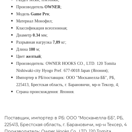
Производитель
OWNER
;
Модель
Game Pro
;
Материал Монофил;
Классификация всесезонная;
Диаметр
0.34
мм;
Разрывная нагрузка
7,89
кг;
Длина
100
м;
Цвет
желтый
;
Производитель: OWNER HOOKS CO., LTD. 120 Tomita
Nishiwaki-city Hyogo Pref. 677-0018 Japan (Япония);
Импортер в РБ/поставщик: ООО "Москанелла-ББ", РБ,
225413, Брестская область, г. Барановичи, мр-н Тексер, 4;
Страна происхождения: Япония.
Поставщик, импортер в РБ: ООО "Москанелла-ББ", РБ,
225413, Брестская область, г. Барановичи, мр-н Тексер, 4
Производитель: Owner Hooks Co., LTD, 120 Tomita