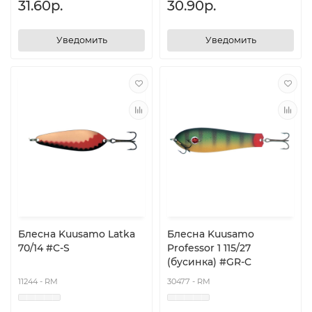
31.60р.
30.90р.
Уведомить
Уведомить
Блесна Kuusamo Latka
Блесна Kuusamo
70/14 #C-S
Professor 1 115/27
(бусинка) #GR-C
11244 - RM
30477 - RM