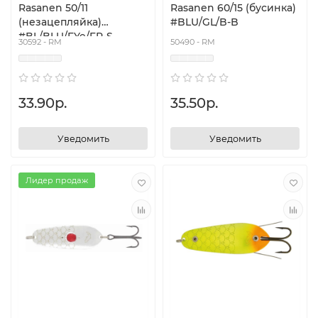
Rasanen 50/11
Rasanen 60/15 (бусинка)
(незацепляйка)
#BLU/GL/B-B
#BL/BLU/FYe/FR-S
30592 - RM
50490 - RM
33.90р.
35.50р.
Уведомить
Уведомить
Лидер продаж