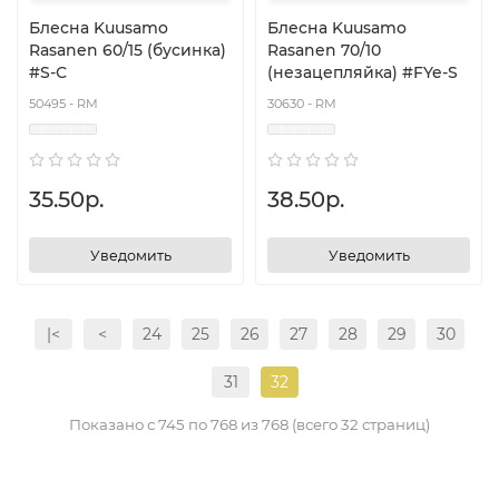
Блесна Kuusamo
Блесна Kuusamo
Rasanen 60/15 (бусинка)
Rasanen 70/10
#S-С
(незацепляйка) #FYe-S
50495 - RM
30630 - RM
35.50р.
38.50р.
Уведомить
Уведомить
|<
<
24
25
26
27
28
29
30
31
32
Показано с 745 по 768 из 768 (всего 32 страниц)