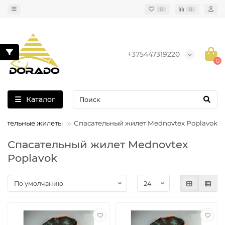
0
0
+375447319220
0
Каталог
сательные жилеты
Спасательный жилет Mednovtex Poplavok
Спасательный жилет Mednovtex
Poplavok