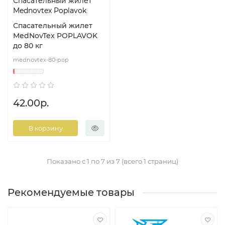
Спасательный жилет
Mednovtex Poplavok
Спасательный жилет
MedNovTex POPLAVOK
до 80 кг
mednovtex-80-pop
42.00р.
В корзину
Показано с 1 по 7 из 7 (всего 1 страниц)
Рекомендуемые товары