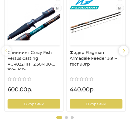
Спиннинг Crazy Fish
Фидер Flagman
Versus Casting
Armadale Feeder 3.9 м,
VCR822HHT 2.50м 30-
тест 90гр
150г, 165г
600.00р.
440.00р.
В корзину
В корзину