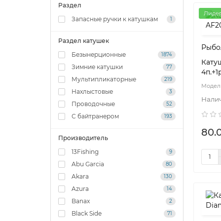
Раздел
Лиде
Запасные ручки к катушкам
1
Раздел катушек
Рыбо
Безынерционные
1874
Катуш
Зимние катушки
77
4п.+1
Мультипликаторные
219
Нахлыстовые
3
Проводочные
52
С байтранером
193
80.
Производитель
13Fishing
9
Abu Garcia
80
Akara
130
Azura
14
Banax
2
Black Side
71