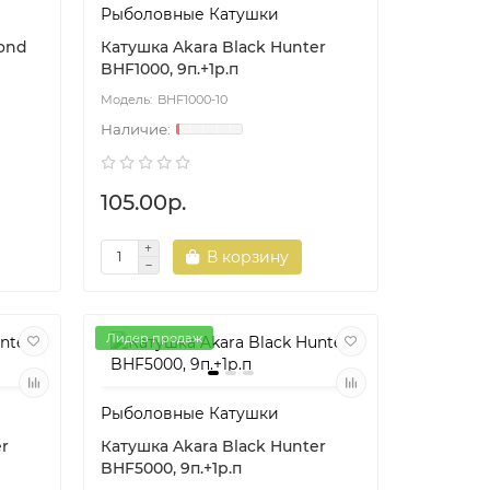
Рыболовные Катушки
mond
Катушка Akara Black Hunter
BHF1000, 9п.+1р.п
BHF1000-10
105.00р.
В корзину
Лидер продаж
Рыболовные Катушки
er
Катушка Akara Black Hunter
BHF5000, 9п.+1р.п