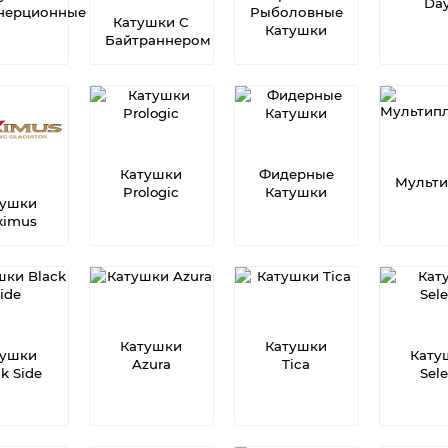
Da
нерционные
Рыболовные
Катушки С
Катушки
Байтраннером
Катушки
Фидерные
Мульти
Prologic
Катушки
тушки
ximus
Катушки
Катушки
тушки
Кату
Azura
Tica
k Side
Sel