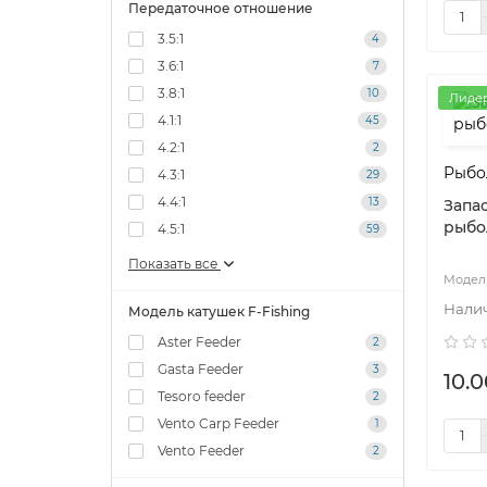
Передаточное отношение
3.5:1
4
3.6:1
7
3.8:1
10
Лиде
4.1:1
45
4.2:1
2
Рыбо
4.3:1
29
4.4:1
13
Запа
рыбо
4.5:1
59
Показать все
Модель катушек F-Fishing
Aster Feeder
2
Gasta Feeder
3
10.0
Tesoro feeder
2
Vento Carp Feeder
1
Vento Feeder
2