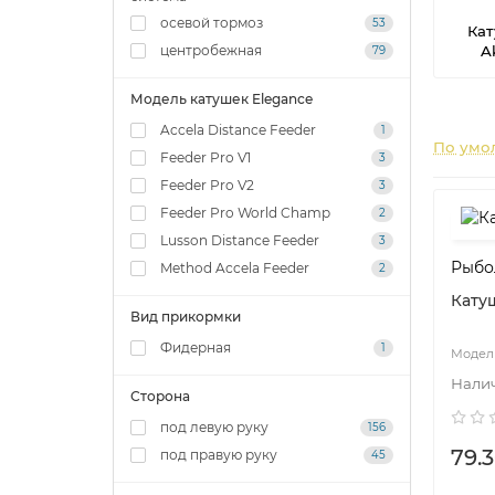
осевой тормоз
53
Ка
A
центробежная
79
Модель катушек Elegance
Accela Distance Feeder
1
По умо
Feeder Pro V1
3
Feeder Pro V2
3
Feeder Pro World Champ
2
Lusson Distance Feeder
3
Рыбо
Method Accela Feeder
2
Катуш
Вид прикормки
Фидерная
1
Сторона
под левую руку
156
79.3
под правую руку
45