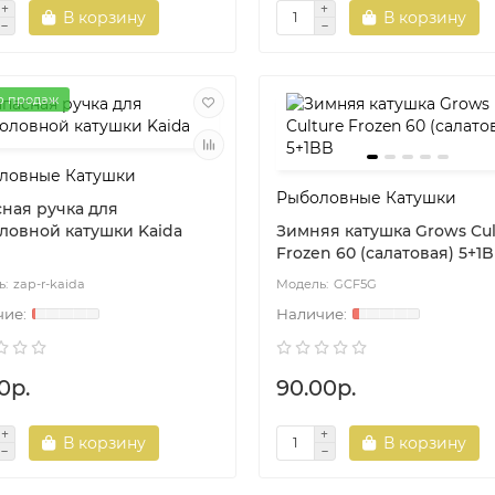
В корзину
В корзину
р продаж
ловные Катушки
Рыболовные Катушки
сная ручка для
ловной катушки Kaida
Зимняя катушка Grows Cul
Frozen 60 (салатовая) 5+1
zap-r-kaida
GCF5G
0р.
90.00р.
В корзину
В корзину