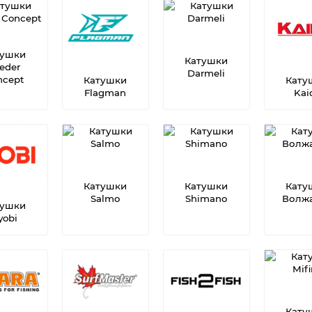
тушки
Катушки
eder
Darmeli
ncept
Катушки
Кату
Flagman
Kai
Катушки
Катушки
Кату
Salmo
Shimano
Волж
тушки
yobi
Кату