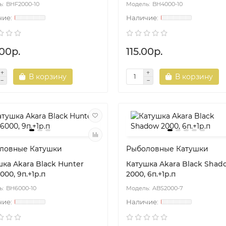
BHF2000-10
BH4000-10
00р.
115.00р.
В корзину
В корзину
ловные Катушки
Рыболовные Катушки
ка Akara Black Hunter
Катушка Akara Black Shad
00, 9п.+1р.п
2000, 6п.+1р.п
BH6000-10
ABS2000-7