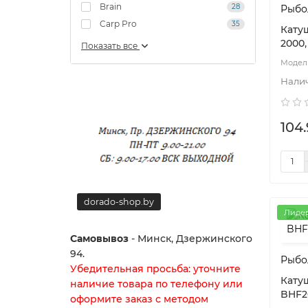
Brain
28
Рыбо
Carp Pro
35
Кату
2000,
Показать все
104.
dorado-shop.by
dorado-
Лиде
Самовывоз
- Минск, Дзержинского
94.
Рыбо
Убедительная просьба: уточните
Катуш
наличие товара по телефону или
BHF20
оформите заказ с методом