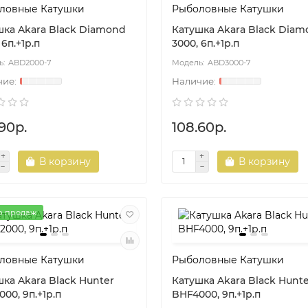
ловные Катушки
Рыболовные Катушки
шка Akara Black Diamond
Катушка Akara Black Dia
 6п.+1р.п
3000, 6п.+1р.п
ABD2000-7
ABD3000-7
90р.
108.60р.
В корзину
В корзину
shop.by
dorado-shop.by
р продаж
ловные Катушки
Рыболовные Катушки
ка Akara Black Hunter
Катушка Akara Black Hunt
00, 9п.+1р.п
BHF4000, 9п.+1р.п