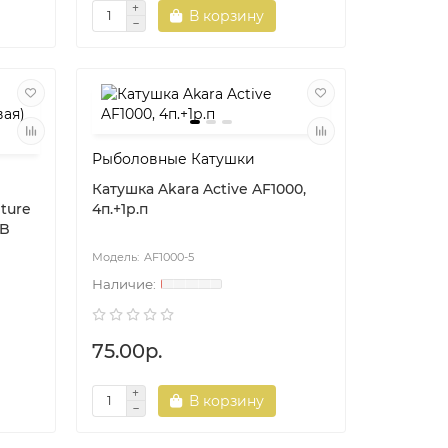
В корзину
Рыболовные Катушки
Катушка Akara Active AF1000,
ture
4п.+1р.п
BB
AF1000-5
75.00р.
В корзину