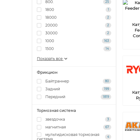
800.
25
1800
1
18000
2
Ка
20000
2
Fe
30000
2
Co
1000
163
1500
14
Показать все
Фрикцион
Байтраннер
80
Задний
199
Ка
Передний
1819
R
Тормозная система
звездочка
3
магнитная
67
мультидисковая тормозная
4
система