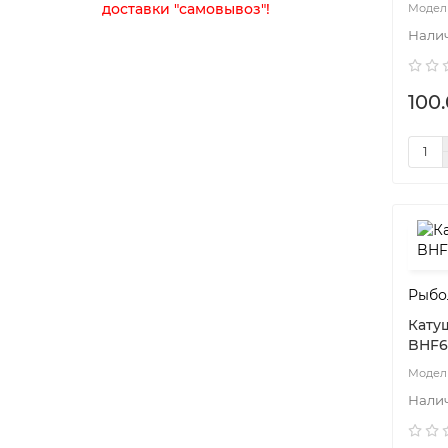
доставки "самовывоз"!
100.
Рыбо
Катуш
BHF60