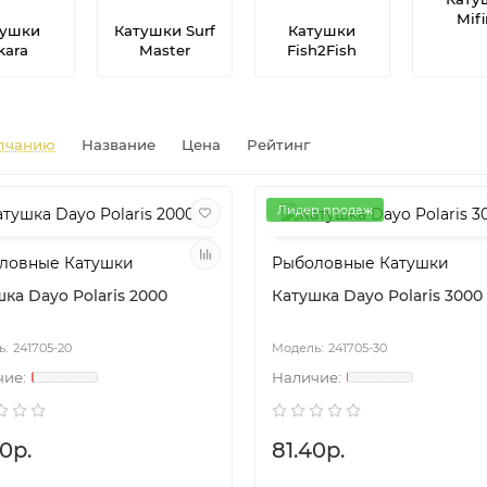
Mif
тушки
Катушки Surf
Катушки
kara
Master
Fish2Fish
лчанию
Название
Цена
Рейтинг
Лидер продаж
ловные Катушки
Рыболовные Катушки
ка Dayo Polaris 2000
Катушка Dayo Polaris 3000
241705-20
241705-30
0р.
81.40р.