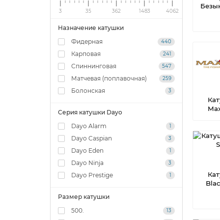
Безы
3
35
362
1483
4062
Назначение катушки
Фидерная
440
Карповая
241
Спиннинговая
547
Матчевая (поплавочная)
259
Болонская
3
Ка
Ma
Серия катушки Dayo
Dayo Alarm
1
Dayo Caspian
3
Dayo Eden
1
Dayo Ninja
3
Ка
Dayo Prestige
1
Blac
Размер катушки
500.
13