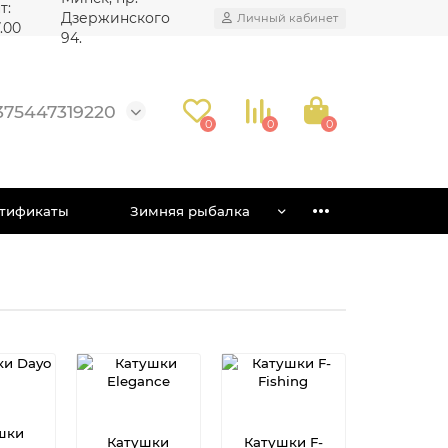
т:
Дзержинского
Личный кабинет
7.00
94.
375447319220
0
0
0
тификаты
Зимняя рыбалка
шки
Катушки
Катушки F-