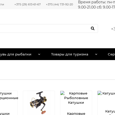
Время работы: пн-п
сти
+375 (29) 613-61-67
+375 (44) 731-92-20
9.00-21.00 сб: 9.00-1
+
увь для рыбалки
Товары для туризма
Сер
и
Кату
тушки
Карповые