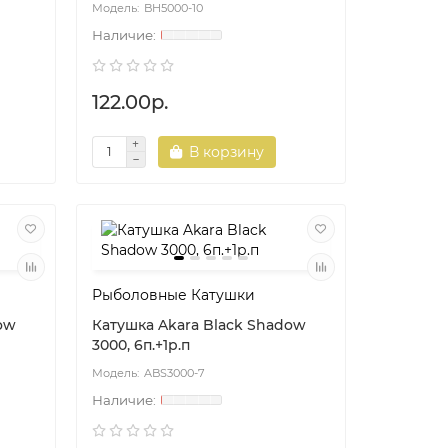
BH5000-10
122.00р.
В корзину
Рыболовные Катушки
ow
Катушка Akara Black Shadow
3000, 6п.+1р.п
ABS3000-7