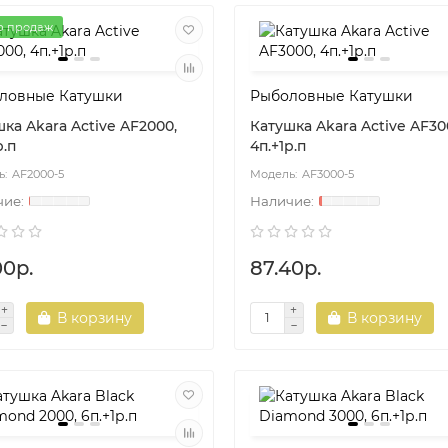
р продаж
ловные Катушки
Рыболовные Катушки
ка Akara Active AF2000,
Катушка Akara Active AF30
р.п
4п.+1р.п
AF2000-5
AF3000-5
00р.
87.40р.
В корзину
В корзину