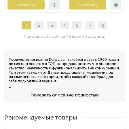
В корзину
В корзину
1
2
3
4
5
>
>|
Показано с 1 по 24 из 115 (всего 5 страниц)
Продукция компании Daiwa выпускается в свет с 1960 года и
до сих пор остается в ТОП-ах продаж, потому что японское
качество, надежность и функциональность вне конкуренции.
При этом катушки от Даива представлены моделями под
разные ценовые категории, чтобы каждый подобрал для
себя подходящий вариант.
Также отметим, что высокое качество гарантированно как в
линейках премиум, так и в самых экономичных моделях.
Показать описание полностью
Виды и особенности
Рекомендуемые товары
Самые популярные среди рыболовов
катушки Daiw
a –
безынерционные, которые выпускаются в разных сериях: