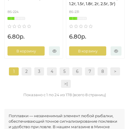
1.2г, 1.5г, 1.8г, 2г, 2.5г, 3г)
BS-224
BS-231
6.80р.
6.80р.
В корзину
В корзину
1
2
3
4
5
6
7
8
>
>|
Показано с 1 по 24 из 178 (всего 8 страниц)
Поплавки — незаменимый элемент любой рыбалки,
обеспечивающий точное сигнализирование поклевки
и удобство при ловле. В нашем магазине в Минске