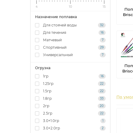
4
10
15
Поп
Brisc
Назначение поплавка
Для стоячей воды
32
Для течения
16
Матчевый
7
Спортивный
29
Универсальный
7
Поп
Огрузка
Brisc
1гр
16
1.25гр
22
1.5гр
22
По умо
1.8гр
33
2гр
20
2.5гр
22
3.0+1.0гр
1
3.0+2.0гр
2