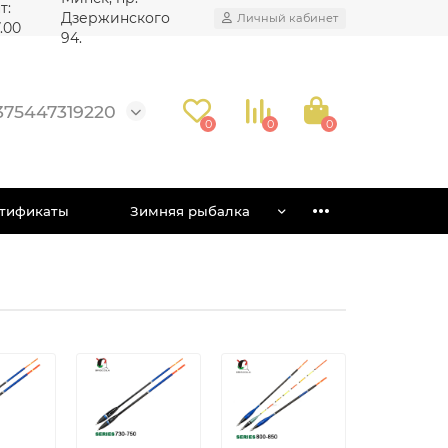
т:
Дзержинского
Личный кабинет
7.00
94.
375447319220
0
0
0
тификаты
Зимняя рыбалка