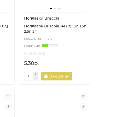
Поплавки Briscola
.8г,)
Поплавок Briscola 141 (1г, 1.2г, 1.5г,
2.5г, 3г)
BS-141-010
5.30р.
В корзину