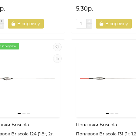
р.
5.30р.
В корзину
В корзину
р продаж
вки Briscola
Поплавки Briscola
вок Briscola 124 (1.8г, 2г,
Поплавок Briscola 131 (1г, 1.2г