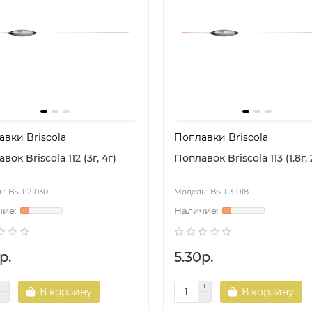
вки Briscola
Поплавки Briscola
вок Briscola 112 (3г, 4г)
Поплавок Briscola 113 (1.8г, 
BS-112-030
BS-113-018
р.
5.30р.
В корзину
В корзину