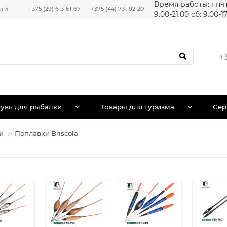
Время работы: пн-п
сти
+375 (29) 613-61-67
+375 (44) 731-92-20
9.00-21.00 сб: 9.00-1
+
увь для рыбалки
Товары для туризма
Сер
и
Поплавки Briscola