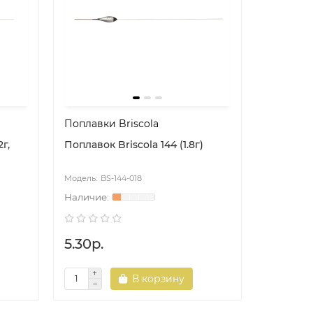
Поплавки Briscola
2г,
Поплавок Briscola 144 (1.8г)
BS-144-018
5.30р.
В корзину