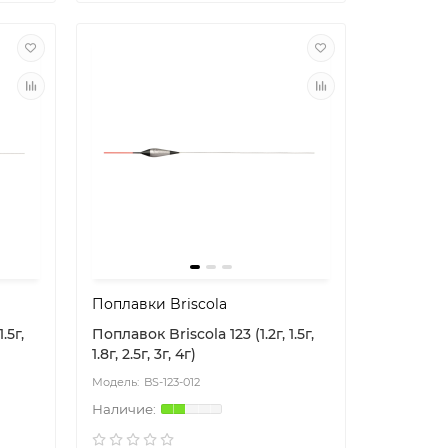
Поплавки Briscola
.5г,
Поплавок Briscola 123 (1.2г, 1.5г,
1.8г, 2.5г, 3г, 4г)
BS-123-012