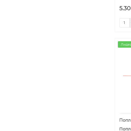
5.30
Лиде
Попла
Попла