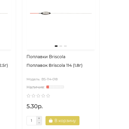
Поплавки Briscola
2.5г)
Поплавок Briscola 114 (1.8г)
BS-114-018
5.30р.
В корзину