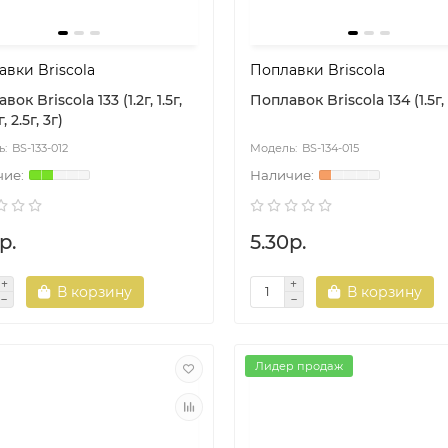
вки Briscola
Поплавки Briscola
ок Briscola 133 (1.2г, 1.5г,
Поплавок Briscola 134 (1.5г, 1
г, 2.5г, 3г)
BS-133-012
BS-134-015
р.
5.30р.
В корзину
В корзину
Лидер продаж