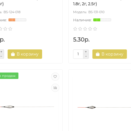
4г)
1.8г, 2г, 2.5г)
BS-124-018
BS-131-010
р.
5.30р.
В корзину
В корзину
р продаж