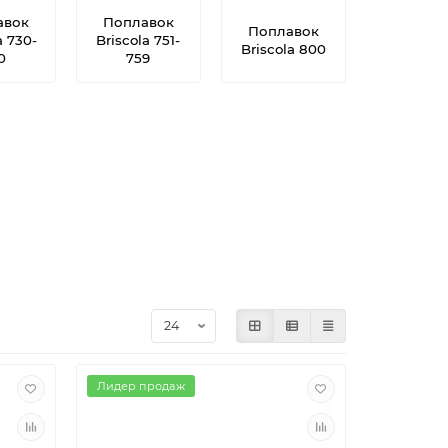
авок
Поплавок
Поплавок
a 730-
Briscola 751-
Briscola 800
0
759
Лидер продаж