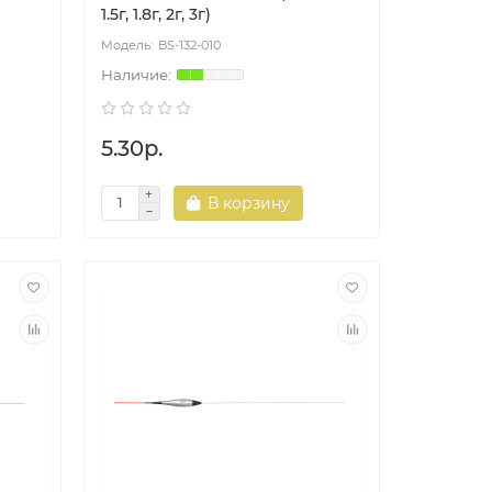
1.5г, 1.8г, 2г, 3г)
BS-132-010
5.30р.
В корзину