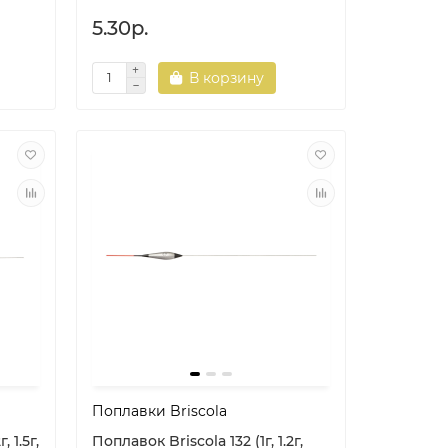
5.30р.
В корзину
Поплавки Briscola
, 1.5г,
Поплавок Briscola 132 (1г, 1.2г,