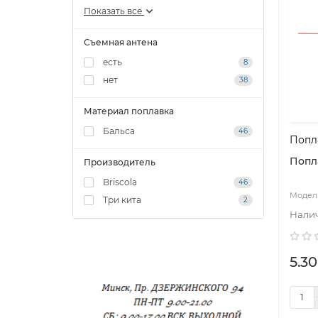
Показать все
Съемная антена
есть
8
нет
38
Материал поплавка
Бальса
46
Попла
Попла
Производитель
Briscola
46
Три кита
2
5.30