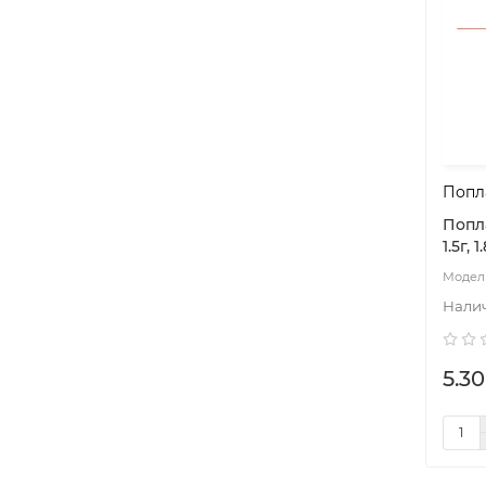
Попла
Поплав
1.5г, 1
5.30