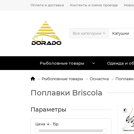
Оплата и доставка
Контакты и схема проезда
Ново
Все категории
Рыболовные товары
Одежда и об
Рыболовные товары
Оснастка
Поплавк
Поплавки Briscola
Параметры
Цена
4
-
15
р.