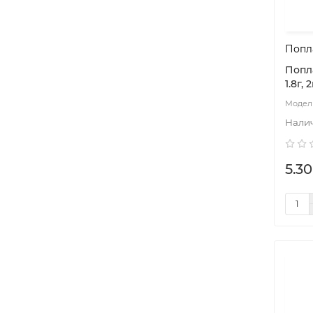
Попла
Поплав
1.8г, 2
5.30