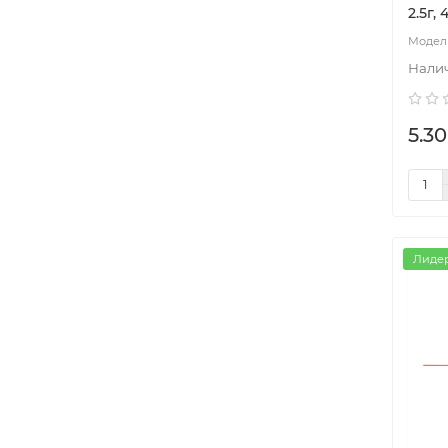
2.5г, 
5.30
Лиде