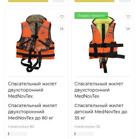
Лидер продаж
Спасательный жилет
Спасательный жилет
двухсторонний
двухсторонний
MedNovTex
MedNovTex
Спасательный жилет
Спасательный жилет
двухсторонний
детский MedNovTex до
MedNovTex до 80 кг
35 кг
mednovtex-80
mednovtex-35