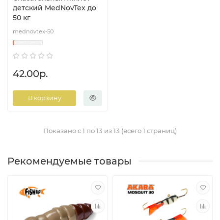
детский MedNovTex до
50 кг
mednovtex-50
42.00р.
В корзину
Показано с 1 по 13 из 13 (всего 1 страниц)
Рекомендуемые товары