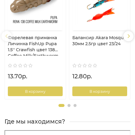
Форелевая приманка
Балансир Akara Mosquit
Личинка FishUp Pupa
30мм 2.5гр цвет 23/24
1.5'' Crawfish цвет 138
Coffee Milk/Earthworm
13.70р.
12.80р.
В корзину
В корзину
Где мы находимся?