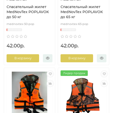
Спасательный жилет
Спасательный жилет
MedNovTex POPLAVOK
MedNovTex POPLAVOK
до 50 кг
до 65 кг
mednovtex-50-pop
mednovtex-65-pop
42.00р.
42.00р.
В корзину
В корзину
Лидер продаж