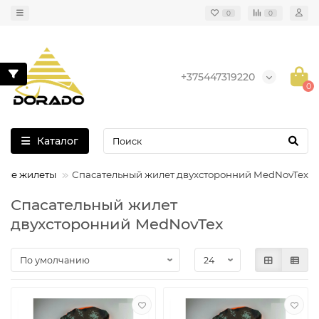
0
0
+375447319220
0
Каталог
ные жилеты
Спасательный жилет двухсторонний MedNovTex
Спасательный жилет
двухсторонний MedNovTex