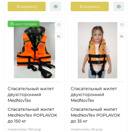
В корзину
В корзину
Лидер продаж
Спасательный жилет
Спасательный жилет
двухсторонний
двухсторонний
MedNovTex
MedNovTex
Спасательный жилет
Спасательный жилет
MedNovTex POPLAVOK
MedNovTex POPLAVOK
до 150 кг
до 35 кг
mednovtex-150-pop
mednovtex-35-pop