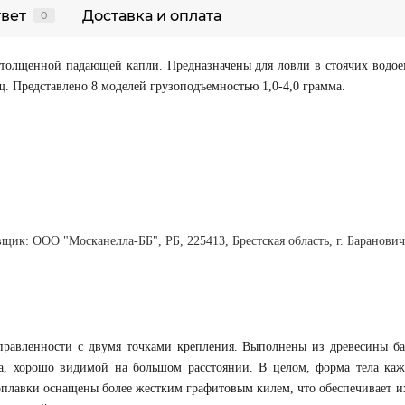
твет
Доставка и оплата
0
утолщенной падающей капли. Предназначены для ловли в стоячих водое
щ. Представлено 8 моделей грузоподъемностью 1,0-4,0 грамма.
щик: ООО "Москанелла-ББ", РБ, 225413, Брестская область, г. Барановичи
равленности с двумя точками крепления. Выполнены из древесины ба
та, хорошо видимой на большом расстоянии. В целом, форма тела каж
поплавки оснащены более жестким графитовым килем, что обеспечивает и