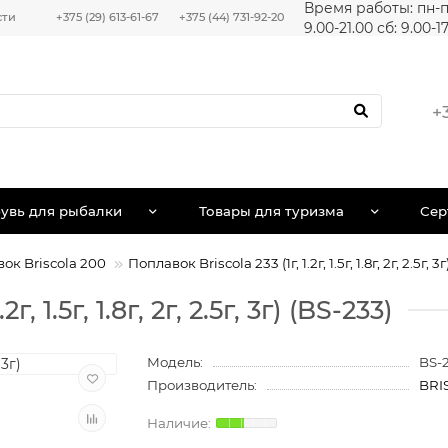
Время работы: пн-п
сти
+375 (29) 613-61-67
+375 (44) 731-92-20
9.00-21.00 сб: 9.00-1
+
увь для рыбалки
Товары для туризма
Сер
ок Briscola 200
Поплавок Briscola 233 (1г, 1.2г, 1.5г, 1.8г, 2г, 2.5г, 3г
, 1.5г, 1.8г, 2г, 2.5г, 3г) (BS-233)
Модель:
BS-
Производитель:
BRI