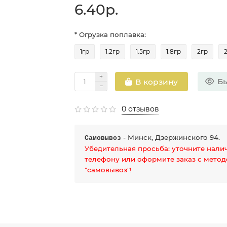
6.40р.
* Огрузка поплавка:
1гр
1.2гр
1.5гр
1.8гр
2гр
Бы
В корзину
0 отзывов
- Минск, Дзержинского 94.
Самовывоз
Убедительная просьба: уточните нали
телефону или оформите заказ с мето
"самовывоз"!