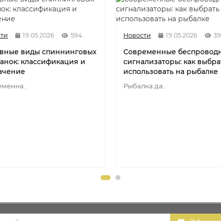
ти
19.05.2026
594
Новости
19.05.2026
3
вные виды спиннинговых
Современные беспровод
анок: классификация и
сигнализаторы: как выбра
ачение
использовать на рыбалке
менна..
Рыбалка да..