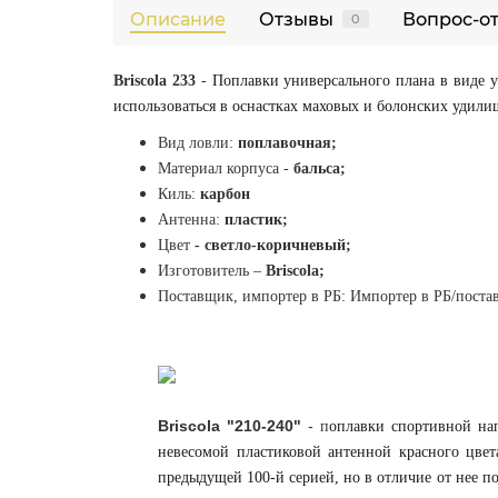
Описание
Отзывы
Вопрос-о
0
Briscola 233
-
Поплавки универсального плана в виде 
использоваться в оснастках маховых и болонских удили
Вид ловли:
поплавочная;
Материал корпуса -
бальса;
Киль:
карбон
Антенна:
пластик
;
Цвет
- светло-коричневый;
Изготовитель
–
Briscola
;
Поставщик, импортер в РБ:
Импортер в РБ/постав
Briscola "210-240"
-
п
оплавки спортивной нап
невесомой пластиковой антенной красного цве
предыдущей 100-й серией, но в отличие от нее 