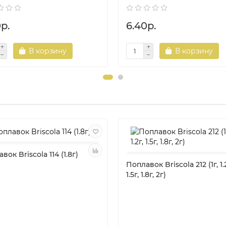
р.
6.40р.
В корзину
В корзину
вок Briscola 114 (1.8г)
Поплавок Briscola 212 (1г, 1.2
1.5г, 1.8г, 2г)