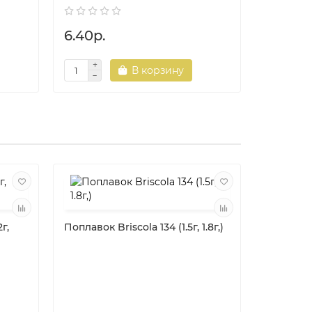
6.40р.
6.40р.
В корзину
г,
Поплавок Briscola 134 (1.5г, 1.8г,)