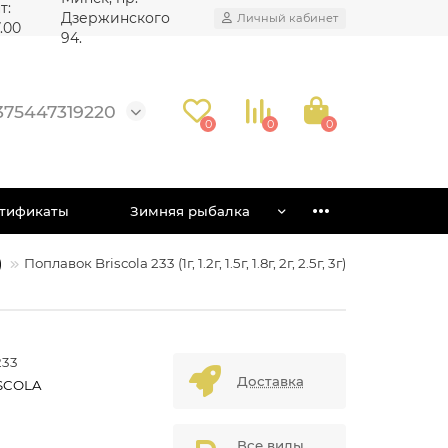
т:
Дзержинского
Личный кабинет
7.00
94.
375447319220
0
0
0
тификаты
Зимняя рыбалка
)
Поплавок Briscola 233 (1г, 1.2г, 1.5г, 1.8г, 2г, 2.5г, 3г)
233
Доставка
SCOLA
Все виды