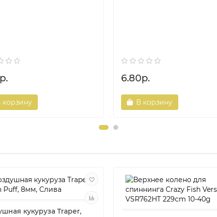
р.
6.80р.
 корзину
В корзину
шная кукуруза Traper,