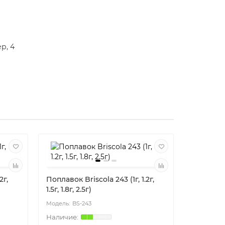
р, 4
2г,
Поплавок Briscola 243 (1г, 1.2г,
Поплавок 
1.5г, 1.8г, 2.5г)
1.5г, 1.8г, 
BS-243
BS