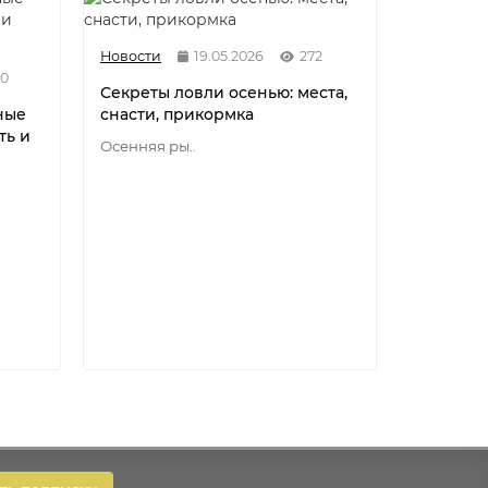
Новости
19.05.2026
272
90
Секреты ловли осенью: места,
ные
снасти, прикормка
ть и
Осенняя ры..
Новости
Разнови
флюорок
мононит
Разновид