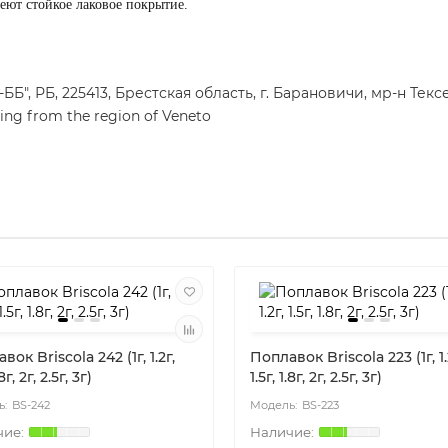
еют стойкое лаковое покрытие.
", РБ, 225413, Брестская область, г. Барановичи, мр-н Тексе
ling from the region of Veneto
вок Briscola 242 (1г, 1.2г,
Поплавок Briscola 223 (1г, 1.
.8г, 2г, 2.5г, 3г)
1.5г, 1.8г, 2г, 2.5г, 3г)
BS-242
BS-223