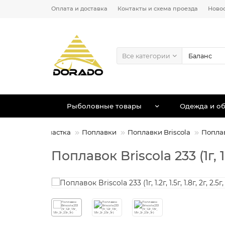
Оплата и доставка
Контакты и схема проезда
Ново
Все категории
Рыболовные товары
Одежда и об
 товары
Оснастка
Поплавки
Поплавки Briscola
Поплав
Поплавок Briscola 233 (1г, 1.2г