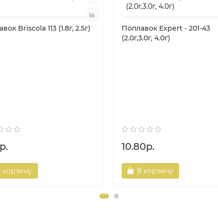
ок Briscola 113 (1.8г, 2.5г)
Поплавок Expert - 201-43
(2.0г,3.0г, 4.0г)
р.
10.80р.
 корзину
В корзину