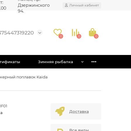
т:
Дзержинского
Личный кабинет
7.00
94.
375447319220
0
0
0
тификаты
Зимняя рыбалка
керный поплавок Kaida
F01
Доставка
da
Все виды