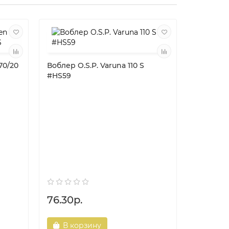
70/20
Воблер O.S.P. Varuna 110 S
#HS59
Блесна K
115/36 (
76.30р.
53.10р.
В корзину
В ко