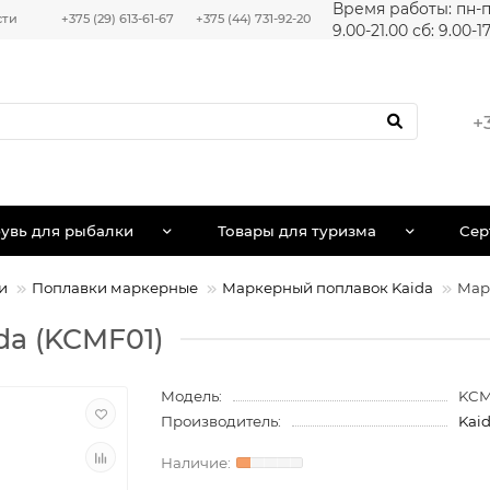
Время работы: пн-п
сти
+375 (29) 613-61-67
+375 (44) 731-92-20
9.00-21.00 сб: 9.00-1
+
увь для рыбалки
Товары для туризма
Сер
и
Поплавки маркерные
Маркерный поплавок Kaida
Мар
a (KCMF01)
Модель:
KCM
Производитель:
Kai