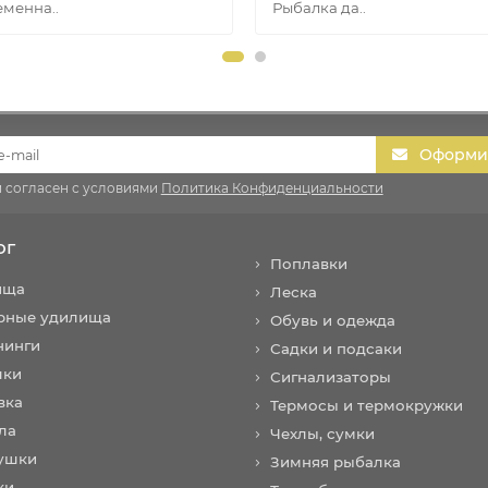
менна..
Рыбалка да..
Оформит
и согласен с условиями
Политика Конфиденциальности
ог
Поплавки
ища
Леска
рные удилища
Обувь и одежда
нинги
Садки и подсаки
шки
Сигнализаторы
вка
Термосы и термокружки
ла
Чехлы, сумки
ушки
Зимняя рыбалка
ки