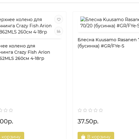
Блесна Kuusamo Rasanen 
нее колено для
(бусинка) #GR/FYe-S
инга Crazy Fish Arion
62MLS 260см 4-18гр
.00р.
37.50р.
 корзину
В корзину