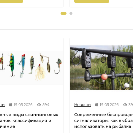
ти
19.05.2026
594
Новости
19.05.2026
3
вные виды спиннинговых
Современные беспровод
анок: классификация и
сигнализаторы: как выбра
ачение
использовать на рыбалке