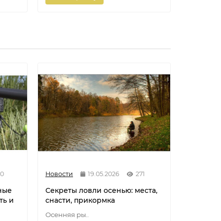
90
Новости
19.05.2026
271
Новости
ные
Секреты ловли осенью: места,
Разнови
ть и
снасти, прикормка
флюорок
мононит
Осенняя ры..