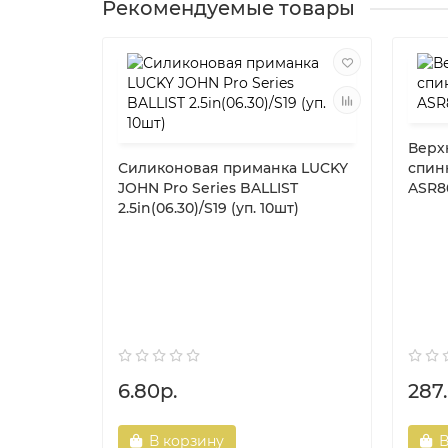
Рекомендуемые товары
Верх
Силиконовая приманка LUCKY
спинн
JOHN Pro Series BALLIST
ASR8
2.5in(06.30)/S19 (уп. 10шт)
6.80р.
287
В корзину
В