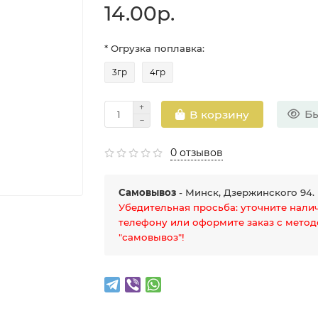
14.00р.
* Огрузка поплавка:
3гр
4гр
Бы
В корзину
0 отзывов
Самовывоз
- Минск, Дзержинского 94.
Убедительная просьба: уточните нали
телефону или оформите заказ с мето
"самовывоз"!