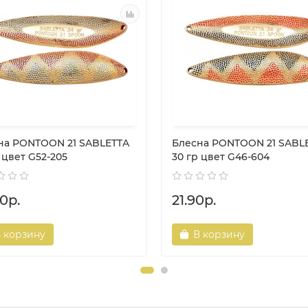
на PONTOON 21 SABLETTA
Блесна PONTOON 21 SABL
 цвет G52-205
30 гр цвет G46-604
0р.
21.90р.
 корзину
В корзину