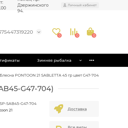
т:
Дзержинского
Личный кабинет
7.00
94.
375447319220
0
0
0
тификаты
Зимняя рыбалка
Блесна PONTOON 21 SABLETTA 45 гр цвет G47-704
SAB45-G47-704)
-SP-SAB45-G47-704
Доставка
toon 21
Все виды