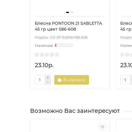
Блесна PONTOON 21 SABLETTA
Блес
45 гр цвет S86-608
45 гр
P21-SP-SAB45-S86-608
23.10р.
23.1
В корзину
Возможно Вас заинтересуют