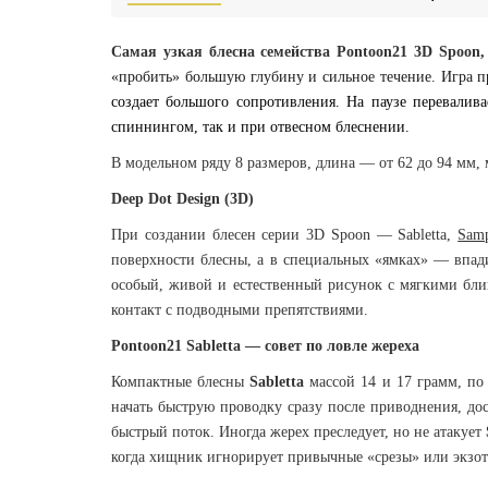
Самая узкая блесна семейства Pontoon21 3D Spoon,
«пробить» большую глубину и сильное течение. Игра 
создает большого сопротивления. На паузе перевалива
спиннингом, так и при отвесном блеснении.
В модельном ряду 8 размеров, длина — от 62 до 94 мм, 
Deep Dot Design (3D)
При создании блесен серии 3D Spoon — Sabletta,
Samp
поверхности блесны, а в специальных «ямках» — впади
особый, живой и естественный рисунок с мягкими бли
контакт с подводными препятствиями.
Pontoon21 Sabletta — совет по ловле жереха
Компактные блесны
Sabletta
массой 14 и 17 грамм, по
начать быструю проводку сразу после приводнения, дос
быстрый поток. Иногда жерех преследует, но не атакует
когда хищник игнорирует привычные «срезы» или экзот