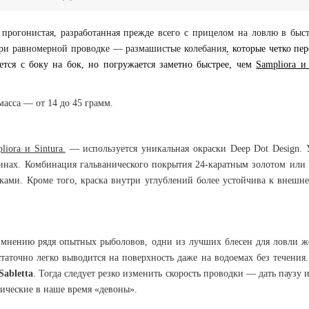
прогонистая, разработанная прежде всего с прицелом на ловлю в быст
при равномерной проводке — размашистые колебания
,
которые четко пер
ется с боку на бок, но погружается заметно быстрее, чем
Sampliora и 
масса — от 14 до 45 грамм.
liora и Sintura.
— используется уникальная окраски Deep Dot Design. 
нах. Комбинация гальванического покрытия 24-каратным золотом или с
ками. Кроме того, краска внутри углублений более устойчива к внеш
 мнению рядя опытных рыболовов, одни из лучших блесен для ловли же
таточно легко выводится на поверхность даже на водоемах без течения.
Sabletta
. Тогда следует резко изменить скорость проводки — дать паузу и
ические в наше время «девоны».