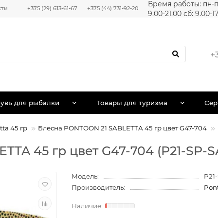
Время работы: пн-п
сти
+375 (29) 613-61-67
+375 (44) 731-92-20
9.00-21.00 сб: 9.00-1
+
увь для рыбалки
Товары для туризма
Сер
tta 45 гр
Блесна PONTOON 21 SABLETTA 45 гр цвет G47-704
TTA 45 гр цвет G47-704 (P21-SP-
Модель:
P21
Производитель:
Pon