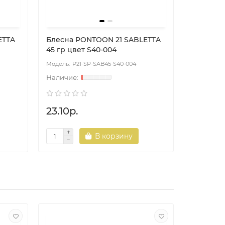
ETTA
Блесна PONTOON 21 SABLETTA
Блесна 
45 гр цвет S40-004
45 гр цв
P21-SP-SAB45-S40-004
P2
23.10р.
23.10р.
В корзину