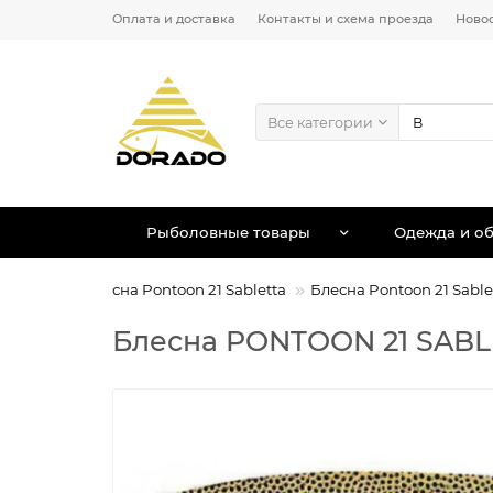
Оплата и доставка
Контакты и схема проезда
Ново
Все категории
Рыболовные товары
Одежда и об
ntoon 21
Блесна Pontoon 21 Sabletta
Блесна Pontoon 21 Sable
Блесна PONTOON 21 SABLE