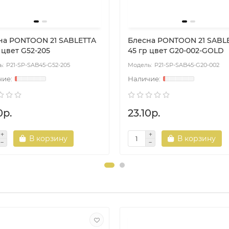
на PONTOON 21 SABLETTA
Блесна PONTOON 21 SABL
 цвет G52-205
45 гр цвет G20-002-GOLD
P21-SP-SAB45-G52-205
P21-SP-SAB45-G20-002
0р.
23.10р.
В корзину
В корзину