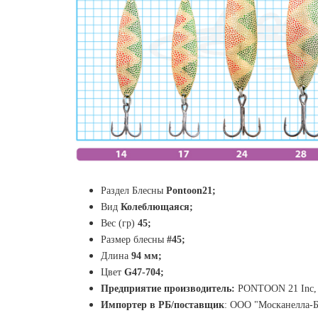
Раздел Блесны
Pontoon21
;
Вид
К
олеблющаяся;
Вес (гр)
45
;
Размер блесны
#45
;
Длина
94
мм
;
Цвет
G47-704
;
Предприятие производитель:
PONTOON 21 Inc, 
Импортер в РБ/поставщик
:
ООО "Москанелла-ББ"