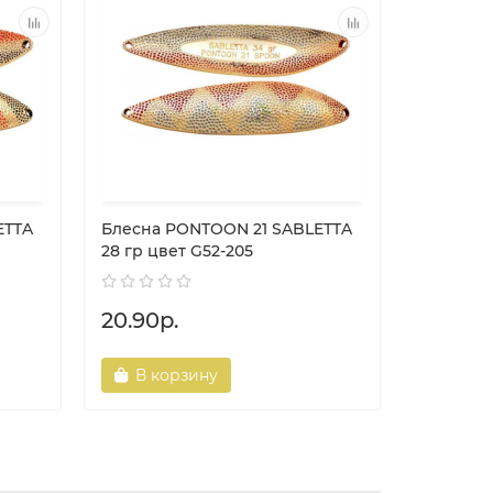
ETTA
Блесна PONTOON 21 SABLETTA
Блесна 
28 гр цвет G52-205
38 гр цв
20.90р.
16.20р.
В корзину
В ко