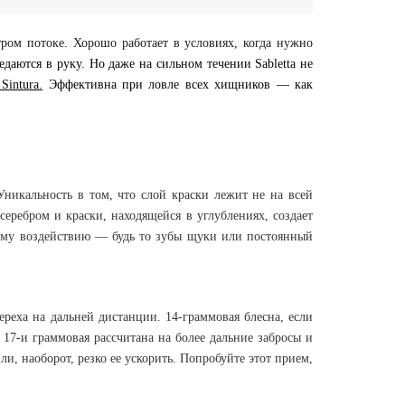
ром потоке. Хорошо работает в условиях, когда нужно
едаются в руку. Но даже на сильном течении Sabletta не
Sintura.
Эффективна при ловле всех хищников — как
Уникальность в том, что слой краски лежит не на всей
еребром и краски, находящейся в углублениях, создает
нему воздействию — будь то зубы щуки или постоянный
реха на дальней дистанции. 14-граммовая блесна, если
 17-и граммовая рассчитана на более дальние забросы и
ли, наоборот, резко ее ускорить. Попробуйте этот прием,