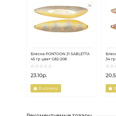
Блесна PONTOON 21 SABLETTA
Блес
45 гр цвет G82-208
34 гр
23.10р.
20.5
В корзину
В
Рекомендуемые товары