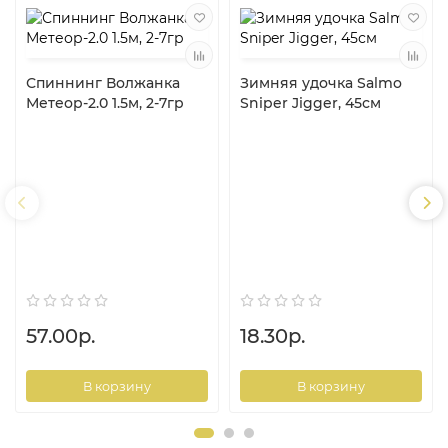
Соответствие лески заявленным параметрам и высокое
качество продукции OWNER подтверждено
сертификатом EFTTA (European Fishing Tackle Trade
Association — европейской ассоциации поставщиков
рыболовных снастей). Рекомендуется для всех видов
Спиннинг Волжанка
Зимняя удочка Salmo
рыбалки, где необходима эластичность и устойчивость к
Метеор-2.0 1.5м, 2-7гр
Sniper Jigger, 45см
повреждениям: зимнее блеснение, ловля спиннингом,
изготовление шок-лидеров и поводков при ловле
крупной, сильной рыбы (карп, линь, амур в стоячих
водоемах, крупный лещ в реках).
размотка: 10*100 м,шпуля непрерывная,
оливковая или желтая,
материал: нейлон,
Made in Japan.
57.00р.
18.30р.
В корзину
В корзину