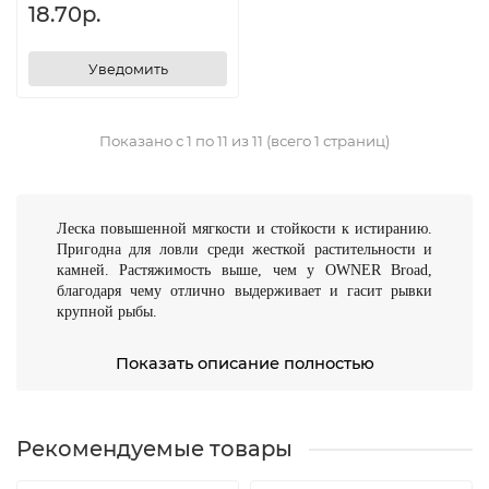
18.70р.
Уведомить
Показано с 1 по 11 из 11 (всего 1 страниц)
Леска повышенной мягкости и стойкости к истиранию.
Пригодна для ловли среди жесткой растительности и
камней. Растяжимость выше, чем у OWNER Broad,
благодаря чему отлично выдерживает и гасит рывки
крупной рыбы.
Имеет хорошую чувствительность. Идеально
Показать описание полностью
укладывается на катушку, обладает высокой прочностью
на узлах (рекомендуются узлы Palomar, Clinch, Grinner,
Snell), калибрована по всей длине. Выпускается
диаметром от 0,16 мм (разрывная нагрузка 1,7 кг) до
Рекомендуемые товары
0,42 мм (держит до 11,8 кг).