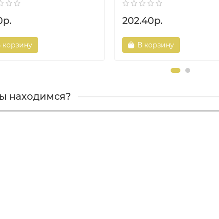
0р.
202.40р.
 корзину
В корзину
мы находимся?