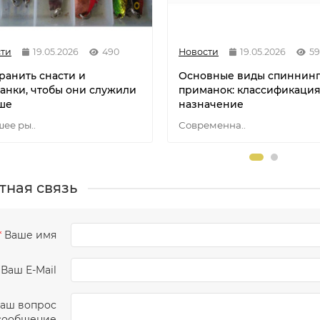
ти
19.05.2026
490
Новости
19.05.2026
5
ранить снасти и
Основные виды спиннин
анки, чтобы они служили
приманок: классификация
ше
назначение
ее ры..
Современна..
тная связь
Ваше имя
Ваш E-Mail
аш вопрос
сообщение