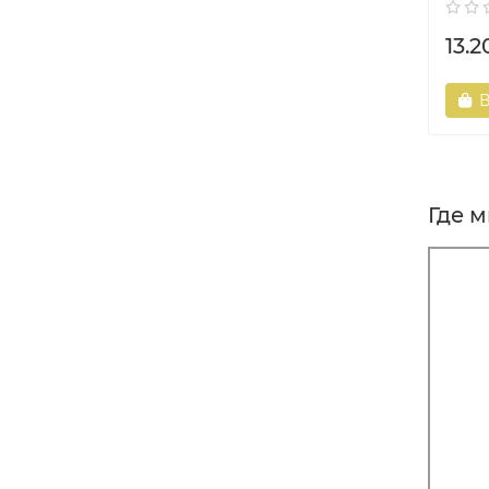
13.2
В
Где 