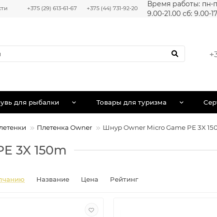
Время работы: пн-п
сти
+375 (29) 613-61-67
+375 (44) 731-92-20
9.00-21.00 сб: 9.00-1
+
увь для рыбалки
Товары для туризма
Сер
летенки
Плетенка Owner
Шнур Owner Micro Game PE 3X 1
PE 3X 150m
лчанию
Название
Цена
Рейтинг