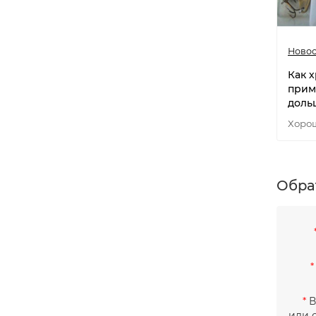
Новос
Как х
прим
доль
Хорош
Обра
В
или 