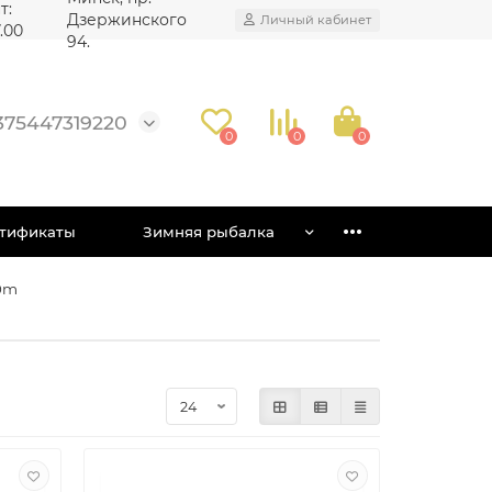
т:
Дзержинского
Личный кабинет
7.00
94.
375447319220
0
0
0
тификаты
Зимняя рыбалка
50m