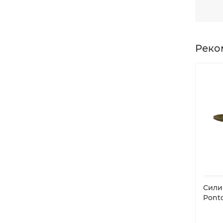
Реко
Сили
Ponto