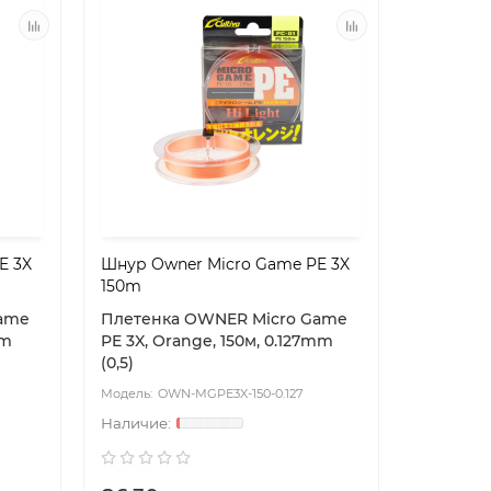
E 3X
Шнур Owner Micro Game PE 3X
150m
ame
Плетенка OWNER Micro Game
mm
PE 3X, Orange, 150м, 0.127mm
(0,5)
OWN-MGPE3X-150-0.127