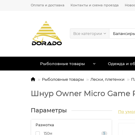
Оплата и доставка
Контакты и схема проезда
Ново
Все категории
Рыболовные товары
Одежда и об
Рыболовные товары
Лески, плетенки
П
Шнур Owner Micro Game 
Параметры
По умо
Размотка
150м
5