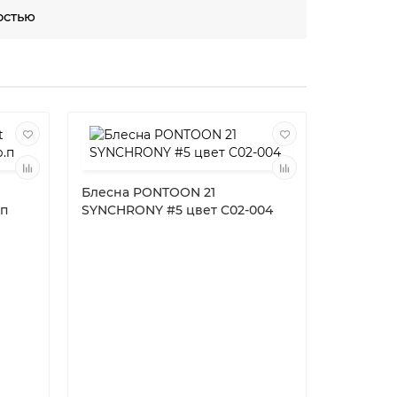
остью
Блесна PONTOON 21
.п
SYNCHRONY #5 цвет C02-004
Катушка 
GRD 8000,