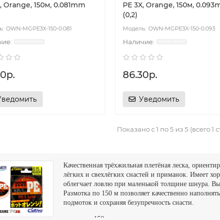
, Orange, 150м, 0.081mm
PE 3X, Orange, 150м, 0.09
(0,2)
OWN-MGPE3X-150-0.081
OWN-MGPE3X-150-0.093
0р.
86.30р.
Уведомить
Уведомить
Показано с 1 по 5 из 5 (всего 1 
Качественная трёхжильная плетёная леска, ориенти
лёгких и свехлёгких снастей и приманок. Имеет хо
облегчает ловлю при маленькой толщине шнура. Выпу
Размотка по 150 м позволяет качественно наполнять
подмоток и сохраняя безупречность снасти.
размотка: 150 м