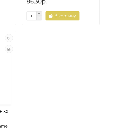
86.30р.
В корзину
E 3X
ame