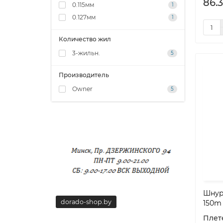
86.3
0.115мм
1
0.127мм
1
Количество жил
3-жильн.
5
Производитель
Owner
5
Шнур
dorado-shop.by
dorado-
150m
Плет