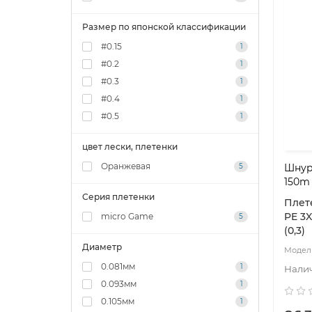
Размер по японской классификации
#0.15
1
#0.2
1
#0.3
1
#0.4
1
#0.5
1
цвет лески, плетенки
Оранжевая
5
Шнур
150m
Серия плетенки
Плет
PE 3X
micro Game
5
(0,3)
Диаметр
0.081мм
1
0.093мм
1
0.105мм
1