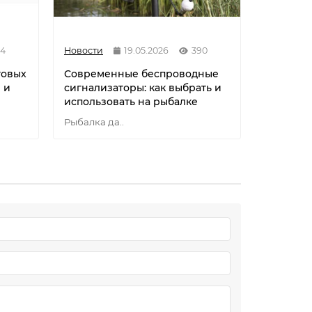
94
Новости
19.05.2026
390
Новости
говых
Современные беспроводные
Секреты 
 и
сигнализаторы: как выбрать и
снасти,
использовать на рыбалке
Осенняя р
Рыбалка да..