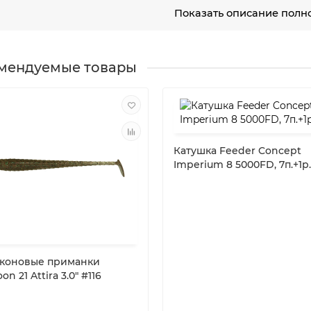
Показать описание полн
плетение: 3-х жильное
цвет: оранжевый
изготовлена в Японии
мендуемые товары
Катушка Feeder Concept
Imperium 8 5000FD, 7п.+1р
коновые приманки
on 21 Attira 3.0" #116