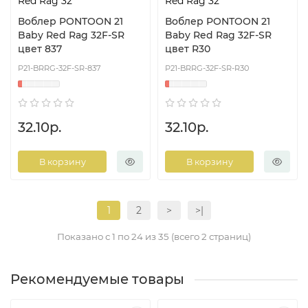
Red Rag 32
Red Rag 32
Воблер PONTOON 21
Воблер PONTOON 21
Baby Red Rag 32F-SR
Baby Red Rag 32F-SR
цвет 837
цвет R30
P21-BRRG-32F-SR-837
P21-BRRG-32F-SR-R30
32.10р.
32.10р.
В корзину
В корзину
1
2
>
>|
Показано с 1 по 24 из 35 (всего 2 страниц)
Рекомендуемые товары