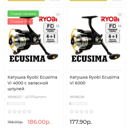
Лидер продаж
Скидка -6%
Катушка Ryobi Ecusima
Катушка Ryobi Ecusima
Vi 4000 с запасной
Vi 6000
шпулей
18598227 - 427374artem
18598228
186.00р.
177.90р.
198.00р.