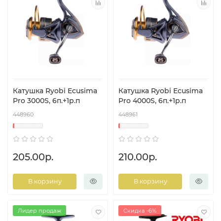
Катушка Ryobi Ecusima
Катушка Ryobi Ecusima
Pro 3000S, 6п.+1р.п
Pro 4000S, 6п.+1р.п
448960
448961
205.00р.
210.00р.
В корзину
В корзину
Лидер продаж
Скидка -6%