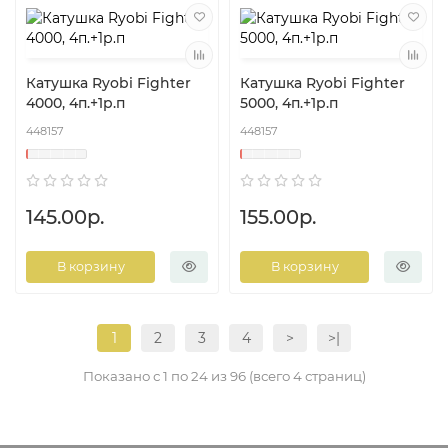
Катушка Ryobi Fighter
Катушка Ryobi Fighter
4000, 4п.+1р.п
5000, 4п.+1р.п
448157
448157
145.00р.
155.00р.
В корзину
В корзину
1
2
3
4
>
>|
Показано с 1 по 24 из 96 (всего 4 страниц)