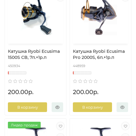
Катушка Ryobi Ecusima
Катушка Ryobi Ecusima
1500S CB, 7п.+1р.п
Pro 2000S, 6п.+1р.п
450934
448959
200.00р.
200.00р.
В корзину
В корзину
Лидер продаж