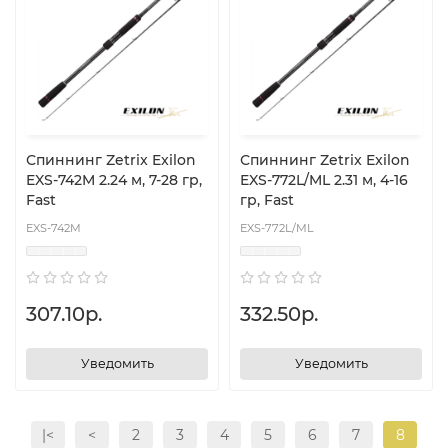
Спиннинг Zetrix Exilon
Спиннинг Zetrix Exilon
EXS-742M 2.24 м, 7-28 гр,
EXS-772L/ML 2.31 м, 4-16
Fast
гр, Fast
EXS-742M
EXS-772L/ML
307.10р.
332.50р.
Уведомить
Уведомить
|<
<
2
3
4
5
6
7
8