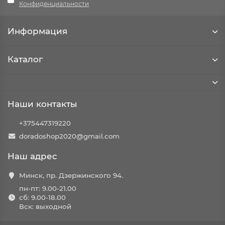
Конфиденциальности
Информация
Каталог
Наши контакты
+375447319220
doradoshop2020@gmail.com
Zetrix Glacier: модельный ряд
Наш адрес
Модели
Минск, пр. Дзержинского 94.
пн-пт: 9.00-21.00
Самая легкая и деликатная мо
сб: 9.00-18.00
Разумный максимум по примак
ZGR-58MH Shorty
Вск: выходной
рыбы — один из лучших инст