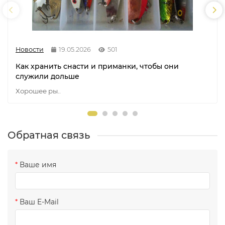
Новости
19.05.2026
501
Как хранить снасти и приманки, чтобы они
служили дольше
Хорошее ры..
Материал рукоятки — качественная, теплая и
комфортная на ощупь пробка. Катушкодержатель с
верхней гайкой позволяет устанавливать катушки всех
основных типов: современные специализированные
Обратная связь
«зимние» мультипликаторы, небольшие
безынерционные и, конечно, нестареющую классику —
инерционные.
Ваше имя
Ваш E-Mail