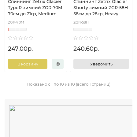
Спиннинг Zetrix Glacier
Спиннинг Zetrix Glacier
TypeR зимний ZGR-70M
Shorty зимний ZGR-58H
70см до 21гр, Medium
58см до 28гр, Heavy
ZGR-70M
ZGR-58H
247.00р.
240.60р.
В корзину
Уведомить
Показано с 1 по 10 из 10 (всего 1 страниц)