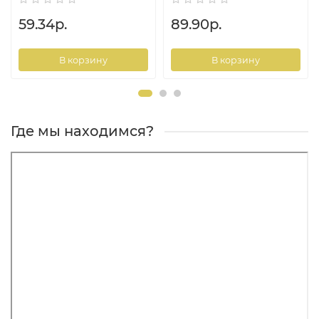
59.34р.
89.90р.
В корзину
В корзину
Где мы находимся?
Основной тип приманок, для использования с
которым, прежде всего и разрабатывалась серия —
вибы. Но, разумеется, нет никаких проблем у данной
серии с такими классическими зимними приманками,
как тяжелые балансиры, крупные блесны,
«бокоплавы».
Бланк — монолитный (Solid), сохраняет рабочие
качества при ловле в мороз. позволяет полностью
контролировать анимацию приманки и превосходно
отрабатывает на вываживании рыбы катушкой. Что