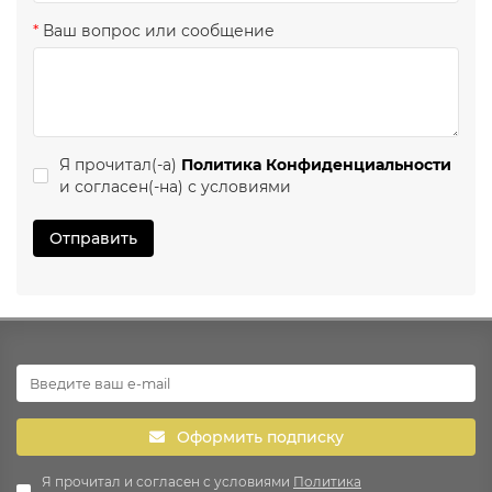
Ваш вопрос или сообщение
Я прочитал(-а)
Политика Конфиденциальности
и согласен(-на) с условиями
Отправить
Удилища Glacier Shorty, благодаря укороченной
рукояти, особенно удобно держать «пистолетным»
хватом. А относительно небольшая общая длина
удилища позволяет комфортно ловить, сидя на ящике
или стульчике.
Полуторачастное исполнение — для транспортировки
рукоятка отделяется от хлыста.
Оформить подписку
Я прочитал и согласен с условиями
Политика