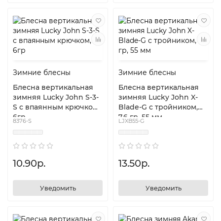
Зимние блесны
Зимние блесны
Блесна вертикальная
Блесна вертикальная
зимняя Lucky John S-3-
зимняя Lucky John X-
S с впаянным крючком,
Blade-G с тройником,
6гр
7.6 гр, 55 мм
8376-S
LJXB55-G
10.90р.
13.50р.
Уведомить
Уведомить