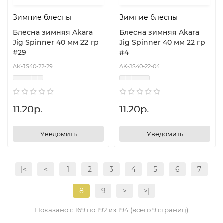
Зимние блесны
Зимние блесны
Блесна зимняя Akara
Блесна зимняя Akara
Jig Spinner 40 мм 22 гр
Jig Spinner 40 мм 22 гр
#29
#4
AK-JS40-22-29
AK-JS40-22-04
11.20р.
11.20р.
Уведомить
Уведомить
|<
<
1
2
3
4
5
6
7
8
9
>
>|
Показано с 169 по 192 из 194 (всего 9 страниц)