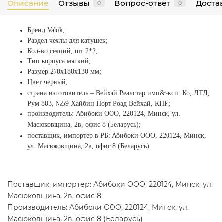
Описание
Отзывы
Вопрос-ответ
Достав
0
0
Бренд Vabik;
Раздел чехлы для катушек;
Кол-во секций, шт 2*2;
Тип корпуса мягкий;
Размер 270x180x130 мм;
Цвет черный;
страна изготовитель – Вейхай Реалстар имп&эксп. Ко, ЛТД,
Рум 803, №59 Хайбин Норт Роад Вейхай, КНР;
производитель:
Абибоки ООО, 220124, Минск, ул.
Масюковщина, 2в, офис 8 (Беларусь)
;
поставщик, импортер в РБ: Абибоки ООО, 220124, Минск,
ул. Масюковщина, 2в, офис 8 (Беларусь).
Поставщик, импортер: Абибоки ООО, 220124, Минск, ул.
Масюковщина, 2в, офис 8
Производитель: Абибоки ООО, 220124, Минск, ул.
Масюковщина, 2в, офис 8 (Беларусь)