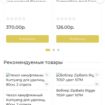
полужесткий Elegance
Competition Hard Case
Method 160-190см
Single Rod, 125см
370.00р.
126.00р.
В корзину
В корзину
Рекомендуемые товары
Воблер ZipBaits Rigge
Чехол камуфляжный
70SP цвет 107M
Kumyang для удилищ,
80см, 2 отдела