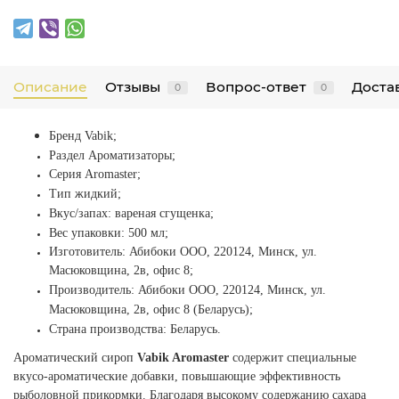
Описание
Отзывы
Вопрос-ответ
Достав
0
0
Бренд
Vabik;
Раздел Ароматизаторы;
Серия
Aromaster;
Тип жидкий;
Вкус/запах: вареная сгущенка;
Вес упаковки: 500 мл;
Изготовитель:
Абибоки ООО, 220124, Минск, ул.
Масюковщина, 2в, офис 8;
Производитель: Абибоки ООО, 220124, Минск, ул.
Масюковщина, 2в, офис 8 (Беларусь);
Страна производства: Беларусь.
Ароматический сироп
Vabik Aromaster
содержит специальные
вкусо-ароматические добавки, повышающие эффективность
рыболовной прикормки. Благодаря высокому содержанию сахара