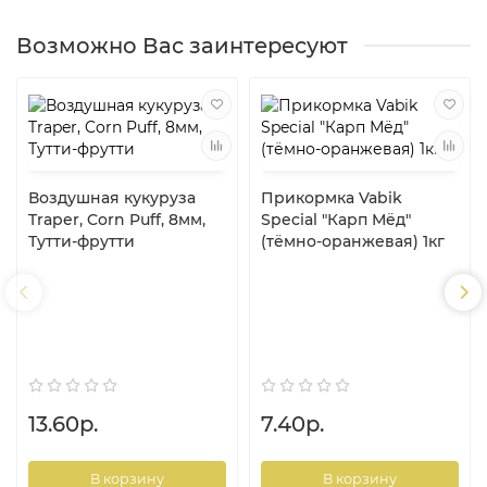
Возможно Вас заинтересуют
Воздушная кукуруза
Прикормка Vabik
Traper, Corn Puff, 8мм,
Special "Карп Мёд"
Тутти-фрутти
(тёмно-оранжевая) 1кг
13.60р.
7.40р.
В корзину
В корзину