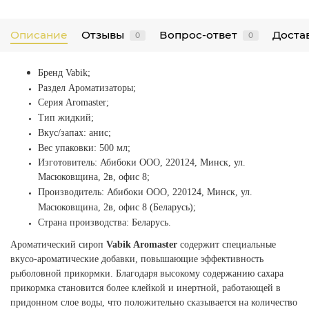
Описание
Отзывы
Вопрос-ответ
Достав
0
0
Бренд
Vabik;
Раздел Ароматизаторы;
Серия
Aromaster;
Тип жидкий;
Вкус/запах: анис;
Вес упаковки: 500 мл;
Изготовитель:
Абибоки ООО, 220124, Минск, ул.
Масюковщина, 2в, офис 8;
Производитель: Абибоки ООО, 220124, Минск, ул.
Масюковщина, 2в, офис 8 (Беларусь);
Страна производства: Беларусь.
Ароматический сироп
Vabik Aromaster
содержит специальные
вкусо-ароматические добавки, повышающие эффективность
рыболовной прикормки. Благодаря высокому содержанию сахара
прикормка становится более клейкой и инертной, работающей в
придонном слое воды, что положительно сказывается на количество