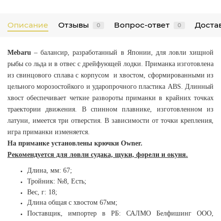
Описание
Отзывы
Вопрос-ответ
Достав
0
0
Mebaru
– балансир, разработанный в Японии, для ловли хищной
рыбы со льда и в отвес с дрейфующей лодки. Приманка изготовлена
из свинцового сплава с корпусом и хвостом, сформированными из
цельного морозостойкого и ударопрочного пластика ABS. Длинный
хвост обеспечивает четкие развороты приманки в крайних точках
траектории движения. В спинном плавнике, изготовленном из
латуни, имеется три отверстия. В зависимости от точки крепления,
игра приманки изменяется.
На приманке установлены крючки Owner.
Рекомендуется для ловли судака, щуки, форели и окуня.
Длина, мм: 67;
Тройник: №8, Есть
;
Вес, г: 18;
Длина общая с хвостом 67мм
;
Поставщик, импортер в РБ: САЛМО Белфишинг ООО,