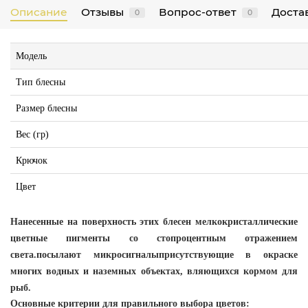
Описание
Отзывы
Вопрос-ответ
Достав
0
0
Модель
Тип блесны
Размер блесны
Вес (гр)
Крючок
Цвет
Нанесенные на поверхность этих блесен мелкокристаллические
цветные пигменты со стопроцентным отражением
света.посылают микросигналыприсутствующие в окраске
многих водных и наземных объектах, вляющихся кормом для
рыб.
Основные критерии для правильного выбора цветов: