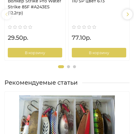
Волкер Strike Pro Water
110 SP цвет 673
Strike 85F #A243ES
(12.2гр)
29.50р.
77.10р.
В корзину
В корзину
Рекомендуемые статьи