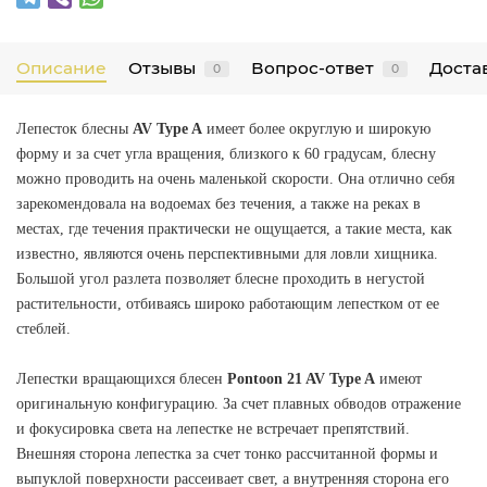
Описание
Отзывы
Вопрос-ответ
Достав
0
0
Лепесток блесны
AV Type A
имеет более округлую и широкую
форму и за счет угла вращения, близкого к 60 градусам, блесну
можно проводить на очень маленькой скорости. Она отлично себя
зарекомендовала на водоемах без течения, а также на реках в
местах, где течения практически не ощущается, а такие места, как
известно, являются очень перспективными для ловли хищника.
Большой угол разлета позволяет блесне проходить в негустой
растительности, отбиваясь широко работающим лепестком от ее
стеблей.
Лепестки вращающихся блесен
Pontoon 21 AV Type A
имеют
оригинальную конфигурацию. За счет плавных обводов отражение
и фокусировка света на лепестке не встречает препятствий.
Внешняя сторона лепестка за счет тонко рассчитанной формы и
выпуклой поверхности рассеивает свет, а внутренняя сторона его