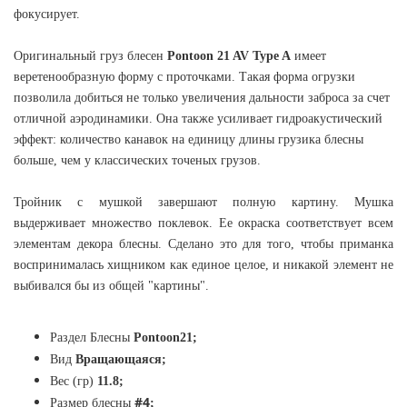
фокусирует.
Оригинальный груз блесен
Pontoon 21 AV Type A
имеет
веретенообразную форму с проточками. Такая форма огрузки
позволила добиться не только увеличения дальности заброса за счет
отличной аэродинамики. Она также усиливает гидроакустический
эффект: количество канавок на единицу длины грузика блесны
больше, чем у классических точеных грузов.
Тройник с мушкой завершают полную картину. Мушка
выдерживает множество поклевок. Ее окраска соответствует всем
элементам декора блесны. Сделано это для того, чтобы приманка
воспринималась хищником как единое целое, и никакой элемент не
выбивался бы из общей "картины".
Раздел Блесны
Pontoon21
;
Вид
Вращающаяся;
Вес (гр)
11.8
;
#4
Размер блесны
;