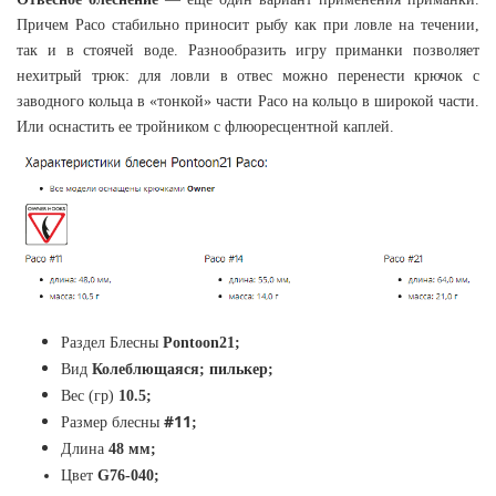
Причем Paco стабильно приносит рыбу как при ловле на течении,
так и в стоячей воде. Разнообразить игру приманки позволяет
нехитрый трюк: для ловли в отвес можно перенести крючок с
заводного кольца в «тонкой» части Paco на кольцо в широкой части.
Или оснастить ее тройником с флюоресцентной каплей.
Раздел Блесны
Pontoon21
;
Вид
К
олеблющаяся; пилькер;
Вес (гр)
10.5
;
#11
Размер блесны
;
Длина
48
мм
;
Цвет
G76-040
;