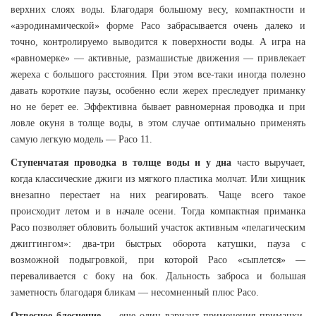
верхних слоях воды. Благодаря большому весу, компактности и
«аэродинамической» форме Paco забрасывается очень далеко и
точно, контролируемо выводится к поверхности воды. А игра на
«равномерке» — активные, размашистые движения — привлекает
жереха с большого расстояния. При этом все-таки иногда полезно
давать короткие паузы, особенно если жерех преследует приманку
но не берет ее. Эффективна бывает равномерная проводка и при
ловле окуня в толще воды, в этом случае оптимально применять
самую легкую модель — Paco 11.
Ступенчатая проводка в толще воды и у дна
часто выручает,
когда классические джиги из мягкого пластика молчат. Или хищник
внезапно перестает на них реагировать. Чаще всего такое
происходит летом и в начале осени. Тогда компактная приманка
Paco позволяет обловить больший участок активным «пелагическим
джиггингом»: два-три быстрых оборота катушки, пауза с
возможной подыгровкой, при которой Paco «сыплется» —
переваливается с боку на бок. Дальность заброса и большая
заметность благодаря бликам — несомненный плюс Paco.
Отвесное блеснение
— еще один вариант применения приманки.