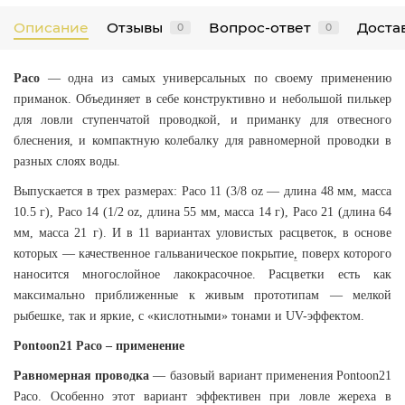
Описание
Отзывы
Вопрос-ответ
Достав
0
0
Paco
— одна из самых универсальных по своему применению
приманок. Объединяет в себе конструктивно и небольшой пилькер
для ловли ступенчатой проводкой, и приманку для отвесного
блеснения, и компактную колебалку для равномерной проводки в
разных слоях воды.
Выпускается в трех размерах: Paco 11 (3/8 oz — длина 48 мм, масса
10.5 г), Paco 14 (1/2 oz, длина 55 мм, масса 14 г), Paco 21 (длина 64
мм, масса 21 г). И в 11 вариантах уловистых расцветок, в основе
которых — качественное гальваническое покрытие
,
поверх которого
наносится многослойное лакокрасочное. Расцветки есть как
максимально приближенные к живым прототипам — мелкой
рыбешке, так и яркие, с «кислотными» тонами и UV-эффектом.
Pontoon21 Paco – применение
Равномерная проводка
— базовый вариант применения Pontoon21
Paco. Особенно этот вариант эффективен при ловле жереха в