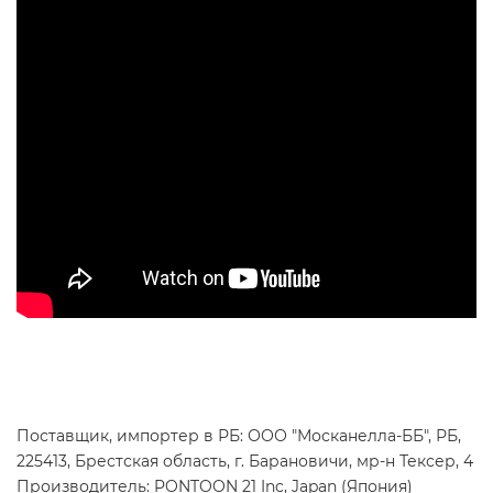
Поставщик, импортер в РБ: ООО "Москанелла-ББ", РБ,
225413, Брестская область, г. Барановичи, мр-н Тексер, 4
Производитель: PONTOON 21 Inc, Japan (Япония)