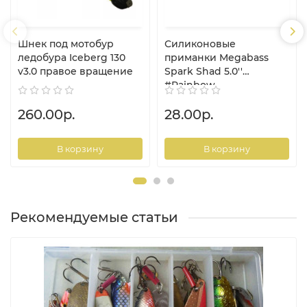
Шнек под мотобур
Силиконовые
ледобура Iceberg 130
приманки Megabass
v3.0 правое вращение
Spark Shad 5.0''
#Rainbow
260.00р.
28.00р.
В корзину
В корзину
Рекомендуемые статьи