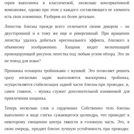
серия выполнена в классической, несколько консервативной
компановке, однако при этом у каждого составляющего ее элемента
есть свои изюминки. Разберем их более детально.
Лепесток блесны прежде всего отличается своим декором – он
двусторонний и к тому же еще и реверсивный. При вращении
лепестка удалось добиться оригинального эффекта, близкого к
объемному изображению. Хищник видит мельтешащий
провоцирующий рисунок лепестка под любым углом обзора. Это ли
не повод для атаки?
Приманка оснащена тройниками с мушкой. Это позволяет решить
сразу несколько задач: выполняется маскировка тройника,
осуществляется стабилизация задней части блесны при проводке, и,
самое главное, – мушка служит дополнительной изюминкой для
привлечения хищника.
Теперь несколько слов о сердечнике. Cобственно тело блесны
выполнено в виде слегка сужающегося цилиндра, что приводит к
некоторому смещению центра тяжести в головную часть. Это, в
свою очередь, придает блесне лучшую устойчивость при проводке.