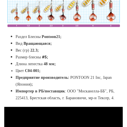
Раздел Блесны
Pontoon21
;
Вид
Вращающаяся;
Вес (гр)
22.3;
#5
Размер блесны
;
Длина лепестка
48 мм
;
Цвет
C04-001
;
Предприятие производитель:
PONTOON 21 Inc, Japan
(Япония)
;
Импортер в РБ/поставщик
:
ООО "Москанелла-ББ", РБ,
225413, Брестская область, г. Барановичи, мр-н Тексер, 4.