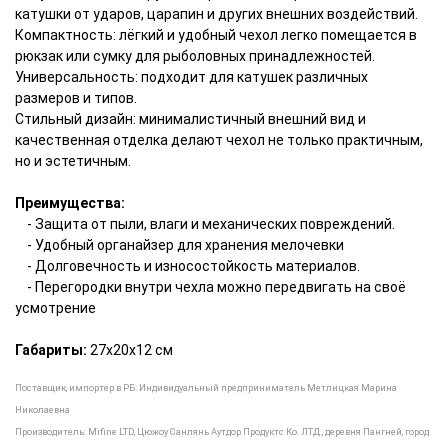
катушки от ударов, царапин и других внешних воздействий.
Компактность: лёгкий и удобный чехол легко помещается в
рюкзак или сумку для рыболовных принадлежностей.
Универсальность: подходит для катушек различных
размеров и типов.
Стильный дизайн: минималистичный внешний вид и
качественная отделка делают чехол не только практичным,
но и эстетичным.
Преимущества:
- Защита от пыли, влаги и механических повреждений.
- Удобный органайзер для хранения мелочевки
- Долговечность и износостойкость материалов.
- Перегородки внутри чехла можно передвигать на своё
усмотрение
Габариты:
27х20х12 см
Поставщик, импортер в РБ:
Индивидуальный предприниматель Метлицкая Марина
Николаевна
Производитель: Mifine LTD,
Цюжоу Санлянь Аутдор Продуктс Ко. ЛТД., деревня Пангней, город