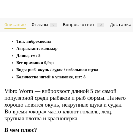
Описание
Отзывы
Вопрос-ответ
Доставка
0
0
Тип:
виброхвосты
Аттрактант:
кальмар
Длина, см:
5
Вес приманки 0,9гр
Виды рыб окунь / судак / небольшая щука
Количество нитей в упаковке, шт:
8
Vibro Worm —
виброхвост длиной 5 см самой
популярной среди рыбаков и рыб формы
. На него
хорошо ловятся окунь, некрупные щука и судак
.
Во время «жора» часто клюют голавль, лещ,
крупная плотва и красноперка.
В чем плюс?