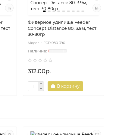
r
Фидерное удилище Feeder
Фидерно
 тест
Concept Distance 80, 3.9м, тест
Concept D
30-80гр
40-100гр
FCDI080-390
FC
312.00р.
380.00
В корзину