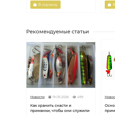
В корзину
В
Рекомендуемые статьи
Новости
19.05.2026
499
Новос
Как хранить снасти и
Осно
приманки, чтобы они служили
прим