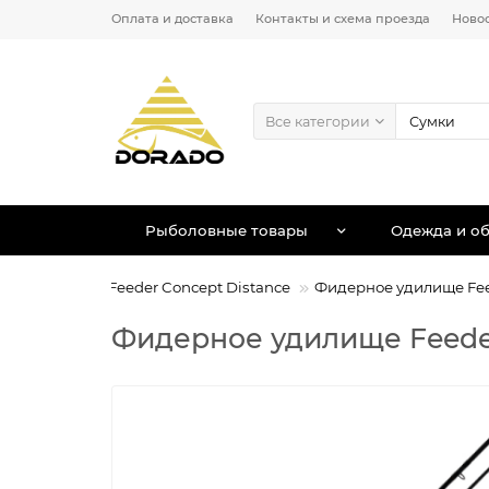
Оплата и доставка
Контакты и схема проезда
Ново
Все категории
Рыболовные товары
Одежда и об
cept
Фидер Feeder Concept Distance
Фидерное удилище Feede
Фидерное удилище Feeder C