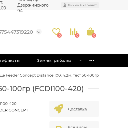
т:
Дзержинского
Личный кабинет
7.00
94.
375447319220
0
0
0
тификаты
Зимняя рыбалка
 Feeder Concept Distance 100, 4.2м, тест 50-100гр
50-100гр (FCDI100-420)
I100-420
Доставка
DER CONCEPT
Все виды