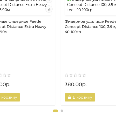
ище фидерное Feeder
Фидерное удилище Feede
pt Distance Extra Heavy
Concept Distance 100, 3.9м,
3.90м
40-100гр
00р.
380.00р.
 корзину
В корзину