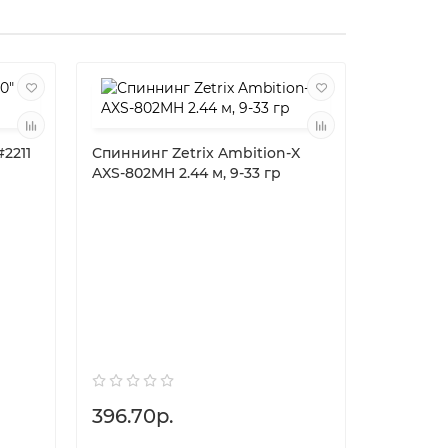
#2211
Спиннинг Zetrix Ambition-X
AXS-802MH 2.44 м, 9-33 гр
Перловк
25гр
396.70р.
1.50р.