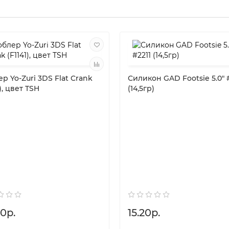
р Yo-Zuri 3DS Flat Crank
Силикон GAD Footsie 5.0" 
1), цвет TSH
(14,5гр)
0р.
15.20р.