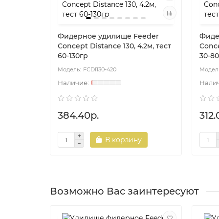
Фидерное удилище Feeder
Фиде
Concept Distance 130, 4.2м, тест
Conce
60-130гр
30-8
FCDI130-420
384.40р.
312.
В корзину
Возможно Вас заинтересуют