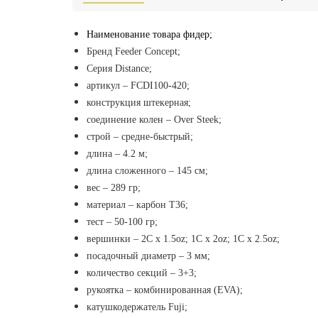
Наименование товара фидер;
Бренд Feeder Concept
;
Серия Distance;
артикул –
FCDI100-420;
конструкция штекерная;
соединение колен – Over Steek;
строй – средне-быстрый;
длина – 4.2 м;
длина сложенного – 145 см;
вес – 289 гр;
материал – карбон Т36;
тест – 50-100 гр;
вершинки – 2C x 1.5oz; 1C x 2oz; 1C x 2.5oz;
посадочный диаметр – 3 мм;
количество секций – 3+3;
рукоятка – комбинированная (EVA);
катушкодержатель Fuji;