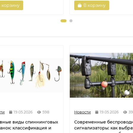
 корзину
В корзину
ти
19.05.2026
598
Новости
19.05.2026
39
вные виды спиннинговых
Современные беспровод
анок: классификация и
сигнализаторы: как выбра