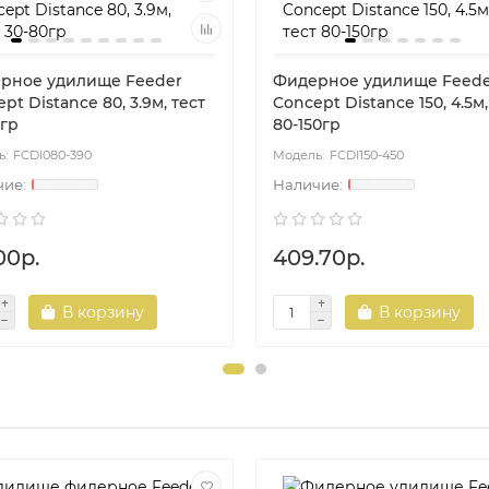
рное удилище Feeder
Фидерное удилище Feede
pt Distance 80, 3.9м, тест
Concept Distance 150, 4.5м,
0гр
80-150гр
FCDI080-390
FCDI150-450
00р.
409.70р.
В корзину
В корзину