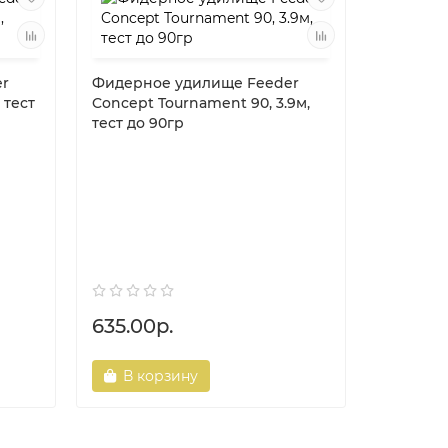
r
Фидерное удилище Feeder
 тест
Concept Tournament 90, 3.9м,
тест до 90гр
Фидерно
Concept T
130гр
635.00р.
865.40
В корзину
В ко