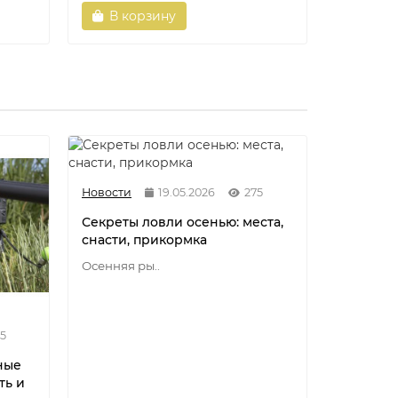
В корзину
В ко
Новости
19.05.2026
275
Секреты ловли осенью: места,
снасти, прикормка
Осенняя ры..
5
Новости
ные
Разнови
ть и
флюорок