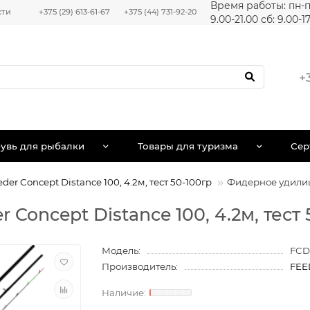
Время работы: пн-п
сти
+375 (29) 613-61-67
+375 (44) 731-92-20
9.00-21.00 сб: 9.00-1
+
увь для рыбалки
Товары для туризма
Сер
r Concept Distance 100, 4.2м, тест 50-100гр
Фидерное удилище
oncept Distance 100, 4.2м, тест 
Модель:
FCD
Производитель:
FEE