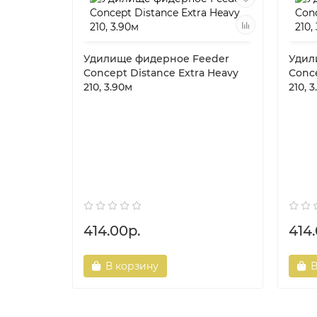
Удилище фидерное Feeder
Удил
Concept Distance Extra Heavy
Conce
210, 3.90м
210, 
414.00р.
414.
В корзину
В