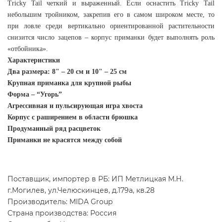
Tricky Tail четкий и выраженный. Если оснастить Tricky Tail
небольшим тройником, закрепив его в самом широком месте, то
при ловле среди вертикально ориентированной растительности
снизится число зацепов – корпус приманки будет выполнять роль
«отбойника».
Характеристики
Два размера: 8" – 20 см и 10" – 25 см
Крупная приманка для крупной рыбы
Форма – “Угорь”
Агрессивная и пульсирующая игра хвоста
Корпус с раширением в области брюшка
Продуманный ряд расцветок
Приманки не красятся между собой
Поставщик, импортер в РБ: ИП Метлицкая М.Н.
г.Могилев, ул.Челюскинцев, д.179а, кв.28
Производитель: MIDA Group
Страна производства: Россия