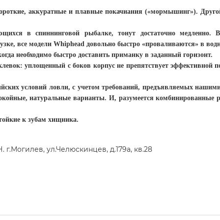
ороткие, аккуратные и плавные покачиания («мормышинг»). Друг
ующихся в спиннинговой рыбалке, тонут достаточно медленно. 
узке, все модели Whiphead довольно быстро «проваливаются» в вод
когда необходимо быстро доставить приманку в заданный горизонт.
левок: уплощенный с боков корпус не препятствует эффективной по
ийских условий ловли, с учетом требований, предъявляемых нашим
покойные, натуральные варианты. И, разумеется комбинированные р
тойкие к зубам хищника.
г.Могилев, ул.Челюскинцев, д.179а, кв.28