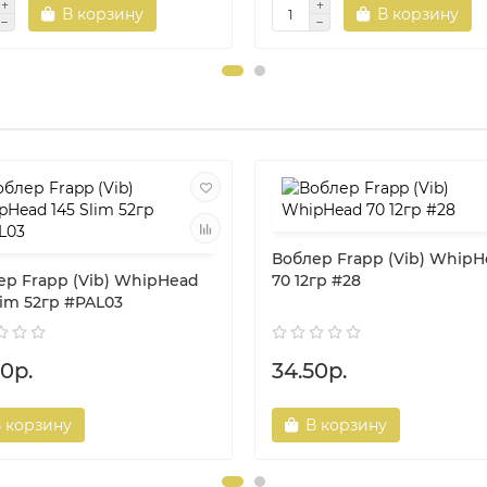
В корзину
В корзину
Воблер Frapp (Vib) Whip
ер Frapp (Vib) WhipHead
70 12гр #28
lim 52гр #PAL03
0р.
34.50р.
 корзину
В корзину