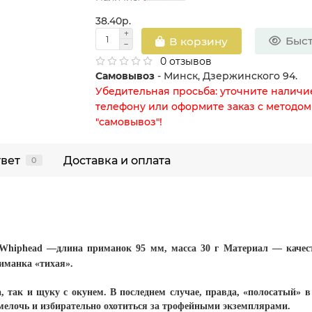
38.40р.
Быст
В корзину
0 отзывов
Самовывоз
- Минск, Дзержинского 94.
Убедительная просьба: уточните наличи
телефону или оформите заказ с методом
"самовывоз"!
твет
Доставка и оплата
0
е Whiphead —длина приманок 95 мм, масса 30 г Материал — качес
иманка «тихая».
, так и щуку с окунем. В последнем случае, правда, «полосатый» в
елочь и избирательно охотиться за трофейными экземплярами.