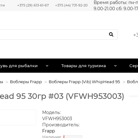
Время работы: пн-п
сти
+375 (29) 613-61-67
+375 (44) 731-92-20
9.00-21.00 сб: 9.00-1
+
увь для рыбалки
Товары для туризма
Сер
ры
Воблеры Frapp
Воблеры Frapp (Vib) WhipHead 95
Вобл
Head 95 30гр #03 (VFWH953003)
Модель:
VFWH953003
Производитель:
Frapp