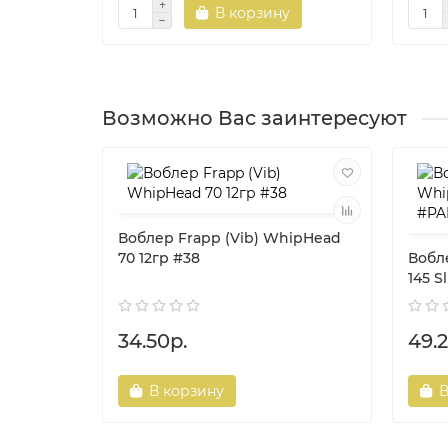
В корзину
Возможно Вас заинтересуют
Воблер Frapp (Vib) WhipHead
70 12гр #38
Вобл
145 S
34.50р.
49.2
В корзину
В