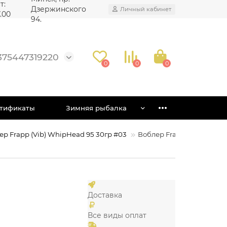
т:
Дзержинского
Личный кабинет
7.00
94.
375447319220
0
0
0
тификаты
Зимняя рыбалка
ер Frapp (Vib) WhipHead 95 30гр #03
Воблер Frapp (Vib) WhipH
Доставка
Все виды оплат