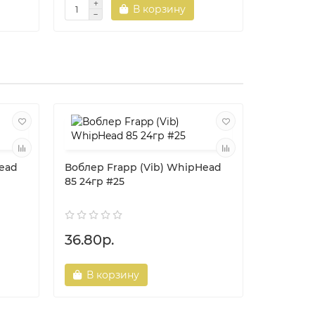
В корзину
Head
Воблер Frapp (Vib) WhipHead
Воблер 
85 24гр #25
75 18гр 
36.80р.
35.60р
В корзину
В ко