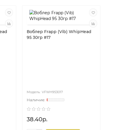
Head
Воблер Frapp (Vib) WhipHead
95 30гр #17
Воблер 
95 30гр 
VFWH953017
V
38.40р.
38.40р