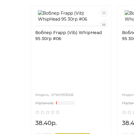
Воблер Frapp (Vib) WhipHead
Вобл
95 30гр #06
95 30
VFWH953006
38.40р.
38.