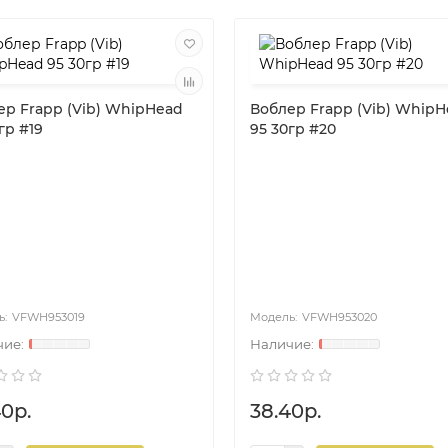
ер Frapp (Vib) WhipHead
Воблер Frapp (Vib) Whip
гр #19
95 30гр #20
VFWH953019
VFWH953020
40р.
38.40р.