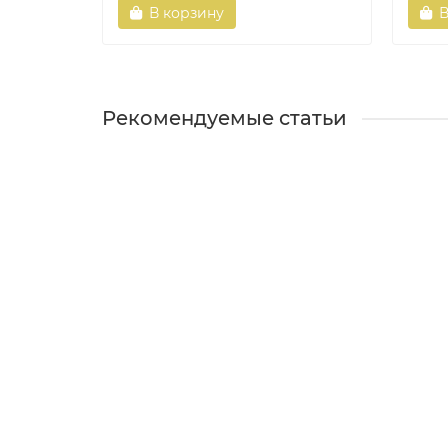
В корзину
В
Рекомендуемые статьи
Новости
19.05.2026
486
Как хранить снасти и приманки, чтобы они 
Хорошее ры..
Новости
19.05.2026
582
Основные виды спиннинговых приманок: кл
Современна..