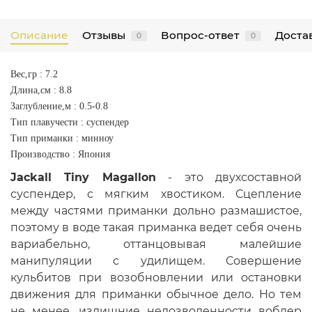
Описание
Отзывы
Вопрос-ответ
Достав
0
0
Вес,гр : 7.2
Длина,см : 8.8
Заглубление,м : 0.5-0.8
Тип плавучести : cуспендер
Тип приманки : минноу
Производство : Япония
Jackall Tiny Magallon
- это двухсоставной
суспендер, с мягким хвостиком. Сцепление
между частями приманки дольно размашистое,
поэтому в воде такая приманка ведет себя очень
вариабельно, оттанцовывая малейшие
манипуляции с удилищем. Совершение
кульбитов при возобновлении или остановки
движения для приманки обычное дело. Но тем
не менее, излишние недозволенности воблер