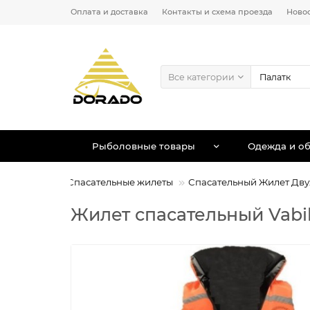
Оплата и доставка
Контакты и схема проезда
Ново
Все категории
Рыболовные товары
Одежда и об
ные товары
Спасательные жилеты
Спасательный Жилет Дву
Жилет спасательный Vabik 