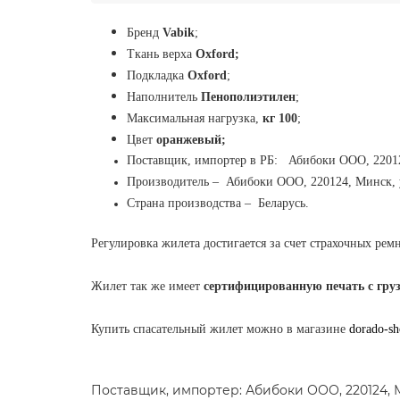
Бренд
Vabik
;
Ткань верха
Oxford;
Подкладка
Oxford
;
Наполнитель
Пенополиэтилен
;
Максимальная нагрузка,
кг 100
;
Цвет
оранжевый;
Поставщик,
импортер в РБ:
Абибоки ООО, 22012
Производитель
–
Абибоки ООО, 220124, Минск, у
Страна производства
–
Беларусь
.
Регулировка жилета достигается за счет страхочных рем
Жилет так же имеет
сертифицированную печать с гру
Купить спасательный жилет можно в магазине
dorado-s
Поставщик, импортер: Абибоки ООО, 220124, М