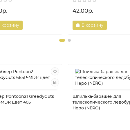
0р.
42.00р.
 корзину
В корзину
ер Pontoon21 GreedyGuts
Шпилька-барашек для
-MDR цвет 405
телескопического ледобу
Неро (NERO)