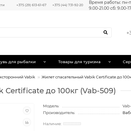
Время работы: пн-п
сти
+375 (29) 613-61-67
+375 (44) 731-92-20
9.00-21.00 сб: 9.00-1
+
увь для рыбалки
Товары для туризма
Сер
хсторонний Vabik
Жилет спасательный Vabik Certificate до 100
Certificate до 100кг (Vab-509)
Модель:
Vab
Производитель:
Ваб