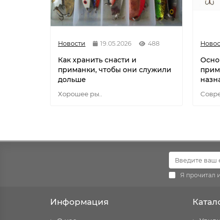
Новости
19.05.2026
488
Новос
Как хранить снасти и
Осно
приманки, чтобы они служили
прим
дольше
назн
Хорошее ры..
Совре
Я прочитал 
Информация
Катал