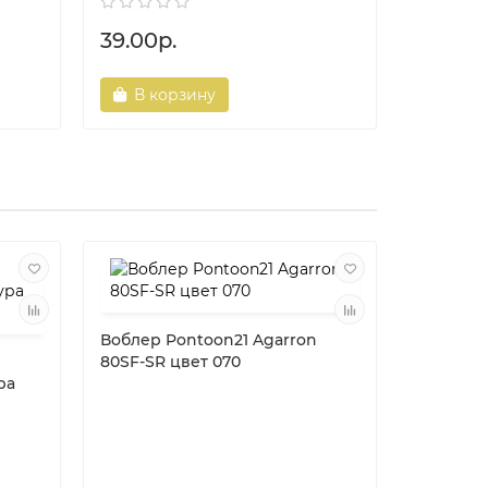
39.00р.
42.00р
В корзину
В ко
Воблер Pontoon21 Agarron
80SF-SR цвет 070
ра