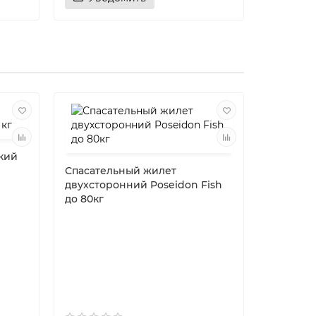
кий
Спасательный жилет
двухсторонний Poseidon Fish
до 80кг
Спасате
MedNovT