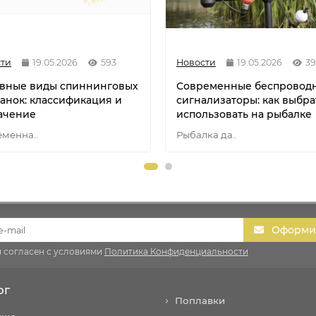
ти
19.05.2026
593
Новости
19.05.2026
3
вные виды спиннинговых
Современные беспровод
анок: классификация и
сигнализаторы: как выбра
ачение
использовать на рыбалке
менна..
Рыбалка да..
Оформит
и согласен с условиями
Политика Конфиденциальности
ог
Поплавки