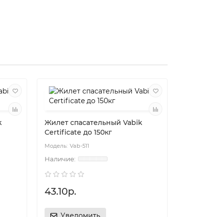
k
Жилет спасательный Vabik
Жилет с
Certificate до 150кг
Certifica
Vab-511
Va
43.10р.
43.10р.
Уведомить
Уве