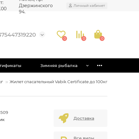
т:
Дзержинского
Личный кабинет
7.00
94.
375447319220
0
0
0
тификаты
Зимняя рыбалка
кг
Жилет спасательный Vabik Certificate до 100кг
-509
Доставка
ик
Все виды