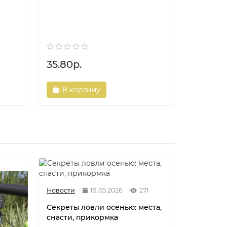
Воблер Z
цвет 190
35.80р.
57.60р
В корзину
В ко
Новости
19.05.2026
271
Секреты ловли осенью: места,
снасти, прикормка