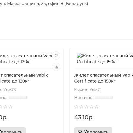
ул. Масюковщина, 2в, офис 8 (Беларусь)
т спасательный Vabik
Жилет спасательный Vabi
ficate до 120кг
Certificate до 150кг
Vab-510
Vab-511
0р.
43.10р.
Уведомить
Уведомить