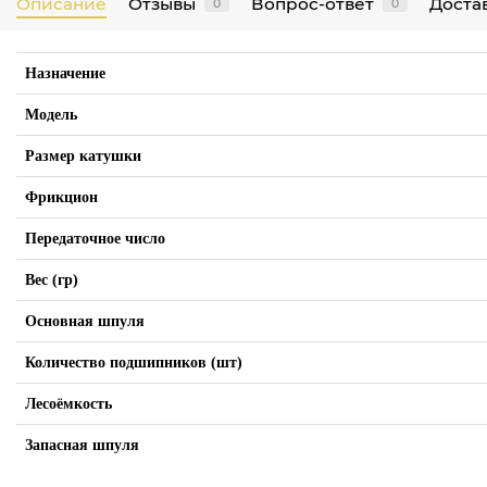
Описание
Отзывы
Вопрос-ответ
Достав
0
0
Назначение
Модель
Размер катушки
Фрикцион
Передаточное число
Вес (гр)
Основная шпуля
Количество подшипников (шт)
Лесоёмкость
Запасная шпуля