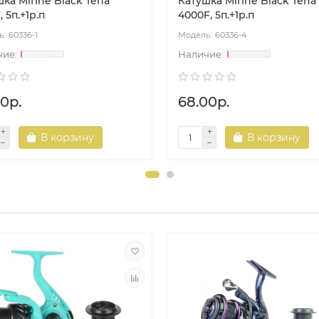
ка Mifine Black Tena
Катушка Mifine Black Tena
, 5п.+1р.п
4000F, 5п.+1р.п
60336-1
60336-4
0р.
68.00р.
В корзину
В корзину