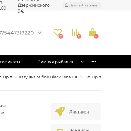
т:
Дзержинского
Личный кабинет
7.00
94.
375447319220
0
0
0
тификаты
Зимняя рыбалка
п.+1р.п
Катушка Mifine Black Tena 1000F, 5п.+1р.п
36-1
Доставка
ne
Все виды