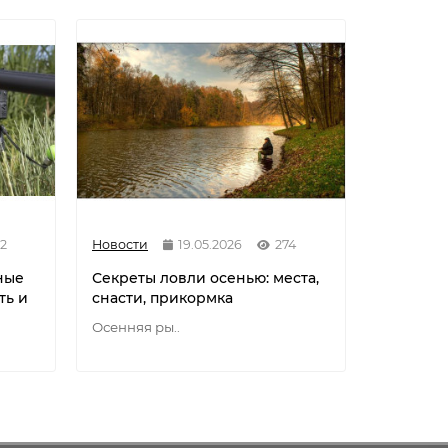
2
Новости
19.05.2026
274
Новости
ные
Секреты ловли осенью: места,
Разнови
ть и
снасти, прикормка
флюорок
мононит
Осенняя ры..
Разновид