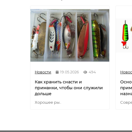
Новости
19.05.2026
494
Новос
Как хранить снасти и
Осно
приманки, чтобы они служили
прим
дольше
назн
Хорошее ры..
Совре