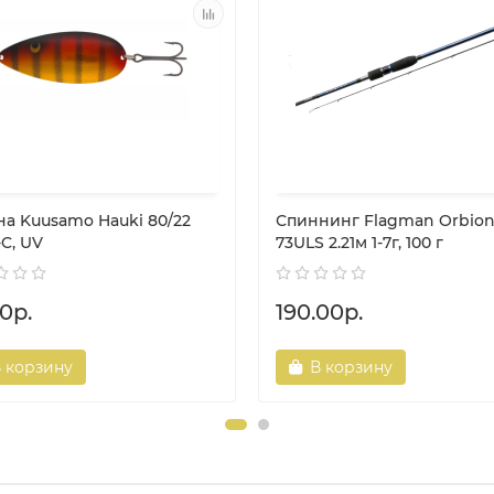
на Kuusamo Hauki 80/22
Спиннинг Flagman Orbion
C, UV
73ULS 2.21м 1-7г, 100 г
0р.
190.00р.
 корзину
В корзину