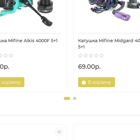
ка Mifine Aikis 4000F 5+1
Катушка Mifine Midgard 4
5+1
0р.
69.00р.
 корзину
В корзину