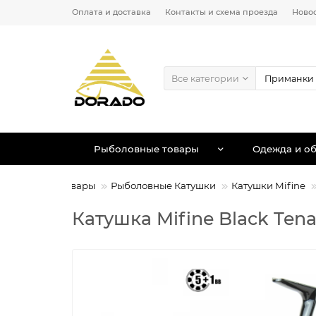
Оплата и доставка
Контакты и схема проезда
Ново
Все категории
Рыболовные товары
Одежда и об
Рыболовные товары
Рыболовные Катушки
Катушки Mifine
Катушка Mifine Black Tena 