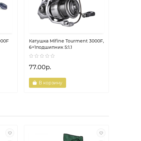
000F
Катушка Mifine Tourment 3000F,
Катушка 
6+1подшипник 5:1.1
Feeder GE
77.00р.
111.00р
В корзину
В ко