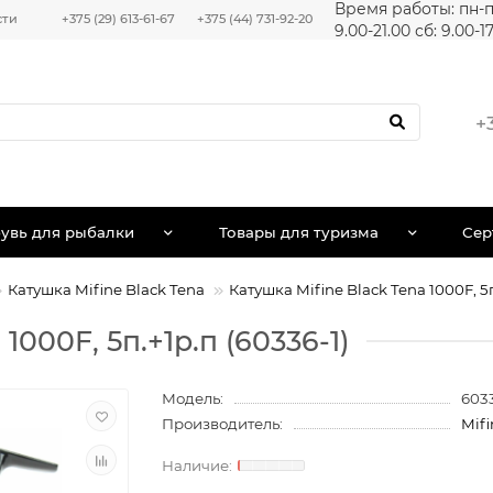
Время работы: пн-п
сти
+375 (29) 613-61-67
+375 (44) 731-92-20
9.00-21.00 сб: 9.00-1
+
увь для рыбалки
Товары для туризма
Сер
Катушка Mifine Black Tena
Катушка Mifine Black Tena 1000F, 5
1000F, 5п.+1р.п (60336-1)
Модель:
603
Производитель:
Mifi