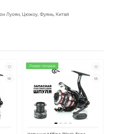
йон Луоян, Цюжоу, Фуянь, Китай
Лидер продаж
Лидер пр