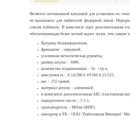
Является оптимальной катушкой для установки на спин
не маловажно для любителей фидерной ловли. Передн
совсем избежать. В комплекте идет дополнительная пл
обеспечивающая более легкий вылет лески, тем самым ув
Катушка безынерционная;
фрикцион – передний;
усиленная металлическая рукоятка;
размер шпули – 1000;
количество подшипников – 5п. +1р.п;
вместимость – 0.14/200 0.19/160 0.21/125;
вес – 255 грамм;
материал шпули – алюминий;
в комплекте дополнительная АБС пластиковая шп
передаточное число – 5.1:1;
производитель
–
Mifine (КНР);
импортер в РБ – ООО "Рыболовная Империя" Минск