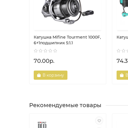
Катушка Mifine Tourment 1000F,
Катуш
6+1подшипник 5:1.1
70.00р.
74.3
В корзину
В
Рекомендуемые товары