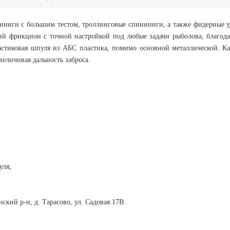
нинги с большим тестом, троллинговые спиннинги, а также фидерные у
ий фрикцион с точной настройкой под любые задачи рыболова, благод
астиковая шпуля из АБС пластика, помимо основной металлической. Ка
еличивая дальность заброса.
уля;
ий р-н, д. Тарасово, ул. Садовая 17В.