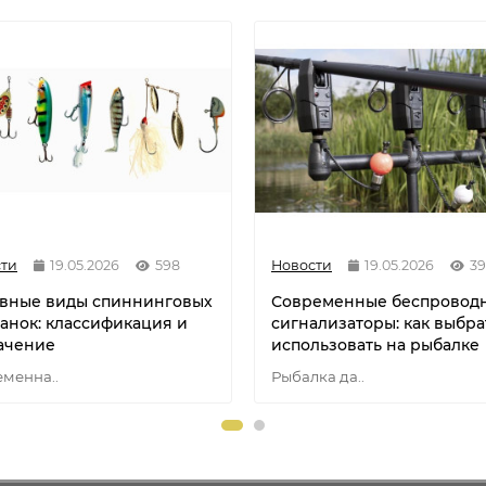
ти
19.05.2026
598
Новости
19.05.2026
39
вные виды спиннинговых
Современные беспровод
анок: классификация и
сигнализаторы: как выбра
ачение
использовать на рыбалке
менна..
Рыбалка да..