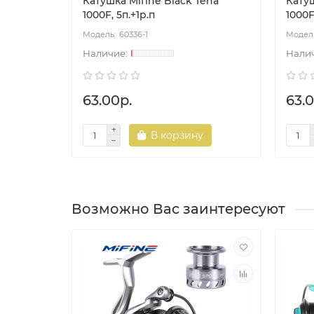
Катушка Mifine Black Tena
Катуш
1000F, 5п.+1р.п
1000F
60336-1
63.00р.
63.0
В корзину
Возможно Вас заинтересуют