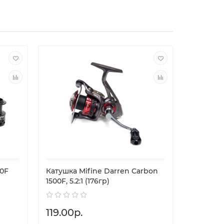
00F
Катушка Mifine Darren Carbon
Катушка 
1500F, 5.2:1 (176гр)
4000F, 6
119.00р.
77.00р