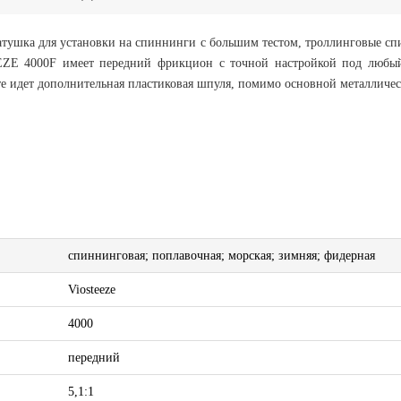
атушка для установки на спиннинги с большим тестом, троллинговые с
EZE 4000F имеет передний фрикцион с точной настройкой под любый 
е идет дополнительная пластиковая шпуля, помимо основной металличес
спиннинговая; поплавочная; морская; зимняя; фидерная
Viosteeze
4000
передний
5,1:1