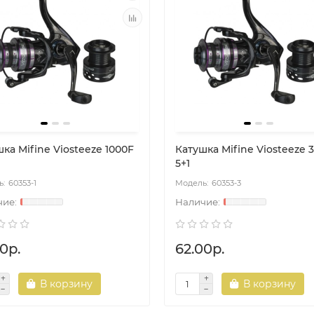
ка Mifine Viosteeze 1000F
Катушка Mifine Viosteeze 
5+1
60353-1
60353-3
0р.
62.00р.
В корзину
В корзину