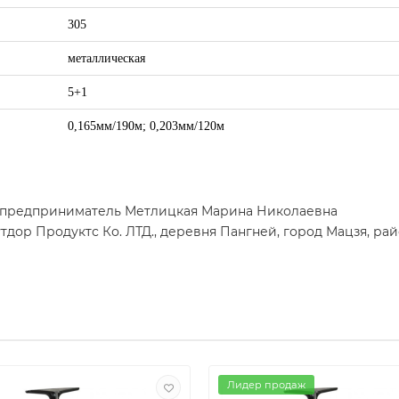
305
металлическая
5+1
0,165мм/190м; 0,203мм/120м
 предприниматель Метлицкая Марина Николаевна
тдор Продуктс Ко. ЛТД., деревня Пангней, город Мацзя, ра
Лидер продаж