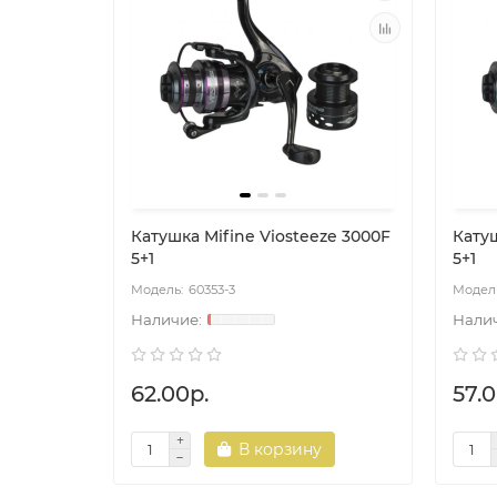
Катушка Mifine Viosteeze 3000F
Катуш
5+1
5+1
60353-3
62.00р.
57.0
В корзину