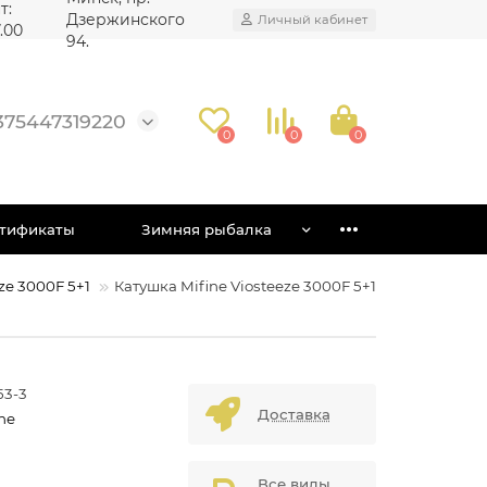
т:
Дзержинского
Личный кабинет
7.00
94.
375447319220
0
0
0
тификаты
Зимняя рыбалка
ze 3000F 5+1
Катушка Mifine Viosteeze 3000F 5+1
53-3
Доставка
ne
Все виды