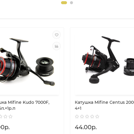
ка Mifine Kudo 7000F,
Катушка Mifine Centus 20
 6п.+1р.п
4+1
00р.
44.00р.