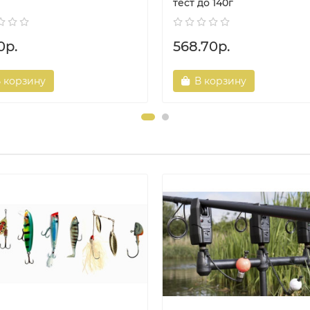
тест до 140г
0р.
568.70р.
 корзину
В корзину