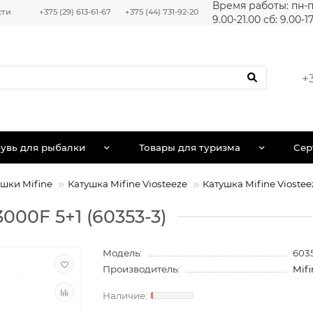
Время работы: пн-п
сти
+375 (29) 613-61-67
+375 (44) 731-92-20
9.00-21.00 сб: 9.00-1
+
увь для рыбалки
Товары для туризма
Сер
шки Mifine
Катушка Mifine Viosteeze
Катушка Mifine Viostee
000F 5+1 (60353-3)
Модель:
603
Производитель:
Mifi