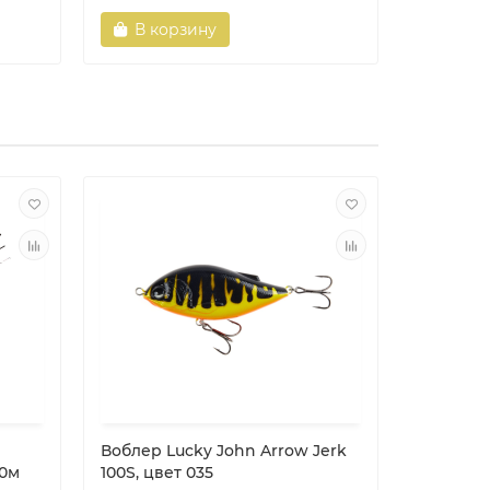
В корзину
В ко
Воблер Lucky John Arrow Jerk
Волкер S
20м
100S, цвет 035
60F #A178