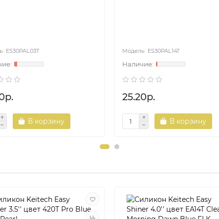
ES30PAL03T
ES30PAL14T
0р.
25.20р.
В корзину
В корзину