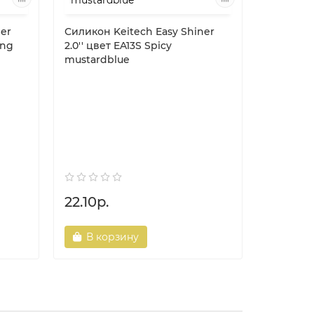
ner
Силикон Keitech Easy Shiner
ing
2.0'' цвет EA13S Spicy
mustardblue
Силикон 
3.0'' цв
22.10р.
25.20р
В корзину
В ко