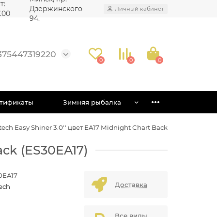
т:
Дзержинского
Личный кабинет
7.00
94.
375447319220
0
0
0
тификаты
Зимняя рыбалка
ech Easy Shiner 3.0'' цвет EA17 Midnight Chart Back
ack (ES30EA17)
0EA17
Доставка
ech
Все виды