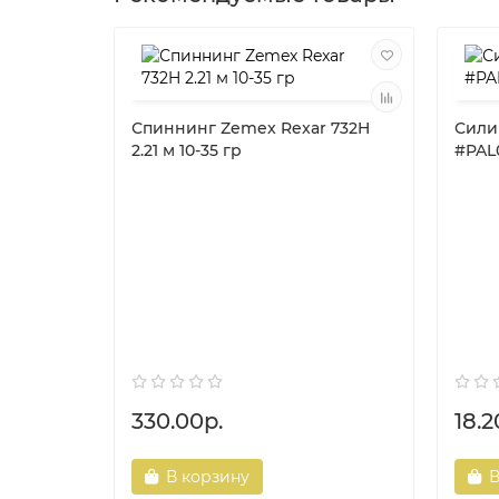
Спиннинг Zemex Rexar 732H
Силик
2.21 м 10-35 гр
#PAL0
330.00р.
18.2
В корзину
В