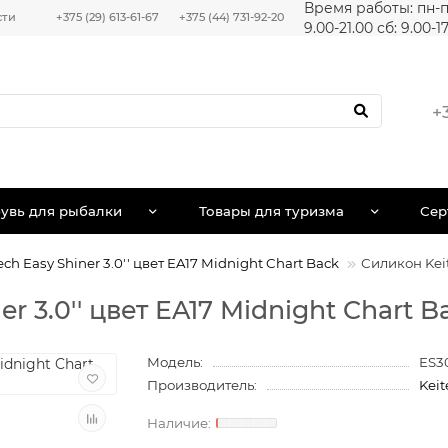
Время работы: пн-п
сти
+375 (29) 613-61-67
+375 (44) 731-92-20
9.00-21.00 сб: 9.00-1
+
увь для рыбалки
Товары для туризма
Сер
ch Easy Shiner 3.0'' цвет EA17 Midnight Chart Back
Силикон Keit
r 3.0'' цвет EA17 Midnight Chart B
Модель:
ES3
Производитель:
Keit