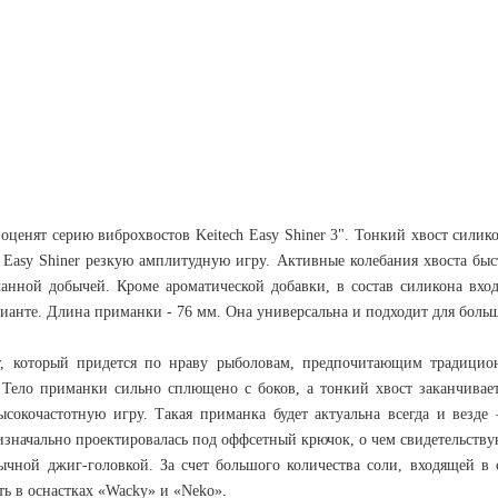
ценят серию виброхвостов Keitech Easy Shiner 3". Тонкий хвост силико
 Easy Shiner резкую амплитудную игру. Активные колебания хвоста бы
анной добычей. Кроме ароматической добавки, в состав силикона вхо
ианте. Длина приманки - 76 мм. Она универсальна и подходит для боль
ст, который придется по нраву рыболовам, предпочитающим традиц
 Тело приманки сильно сплющено с боков, а тонкий хвост заканчивает
сокочастотную игру. Такая приманка будет актуальна всегда и везд
значально проектировалась под оффсетный крючок, о чем свидетельству
ычной джиг-головкой. За счет большого количества соли, входящей в
ть в оснастках «Wacky» и «Neko».