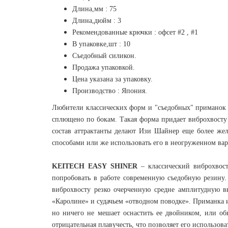
Длина,мм : 75
Длина,дюйм : 3
Рекомендованные крючки : офсет #2 , #1
В упаковке,шт : 10
Съедобный силикон.
Продажа упаковкой.
Цена указана за упаковку.
Производство : Япония.
Любители классических форм и "съедобных" приманок о
сплющено по бокам. Такая форма придает виброхвосту
состав аттрактанты делают Изи Шайнер еще более жел
способами или же использовать его в неогруженном вар
KEITECH EASY SHINER
– классический виброхво
попробовать в работе современную съедобную резину.
виброхвосту резко очерченную средне амплитудную вы
«Каролине» и судачьем «отводном поводке». Приманка и
но ничего не мешает оснастить ее двойником, или об
отрицательная плавучесть, что позволяет его использова