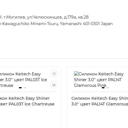
г.Могилев, ул.Челюскинцев, д.179а, кв.28
ji-Kawaguchiko Minami-Tsuru, Yamanashi 401-0301 Japan
он Keitech Easy Shiner
Силикон Keitech Easy Shi
 цвет PAL03T Ice Chartreuse
3.0'' цвет PAL14T Glamorou