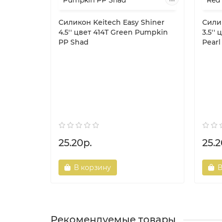
Силикон Keitech Easy Shiner
Силик
4.5'' цвет 414T Green Pumpkin
3.5''
PP Shad
Pearl
25.20р.
25.2
В корзину
В
Рекомендуемые товары