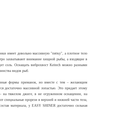
нки имеет довольно массивную "пятку", а плотное тело
стро захватывают внимание хищной рыбы, а входящие в
дит соль. Оснащать виброхвост Keitech можно разными
шинства видов рыб.
ионные формы приманок, но вместе с тем – желающим
ся достаточно массивной лопастью. Это придает этому
е – на тяжелом джиге, в не огруженном оснащении, на
ют специальные прорези в верхней и нижней части тела,
 состав материала, у EASY SHINER достаточно сильная