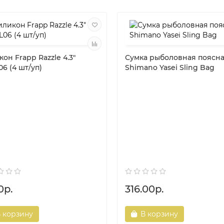
он Frapp Razzle 4.3"
Сумка рыболовная поясн
6 (4 шт/уп)
Shimano Yasei Sling Bag
0р.
316.00р.
 корзину
В корзину