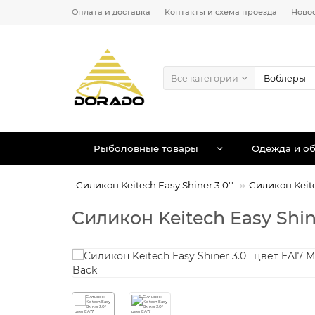
Оплата и доставка
Контакты и схема проезда
Ново
Все категории
Рыболовные товары
Одежда и об
 Easy Shiner
Силикон Keitech Easy Shiner 3.0''
Силикон Keite
Силикон Keitech Easy Shine