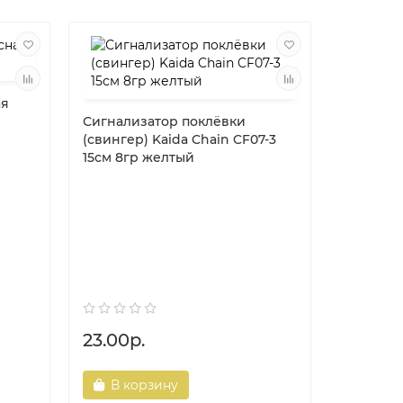
ая
Сигнализатор поклёвки
(свингер) Kaida Chain CF07-3
15см 8гр желтый
Воблер J
Tackey 
23.00р.
56.00р
В корзину
В ко