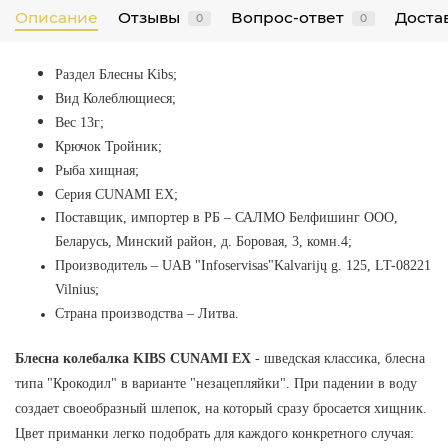
Описание
Отзывы
Вопрос-ответ
Достав
0
0
Раздел Блесны Kibs
;
Вид Колеблющиеся;
Вес 13г;
Крючок Тройник;
Рыба хищная;
Серия CUNAMI EX;
Поставщик, импортер в РБ
–
САЛМО Белфишинг ООО,
Беларусь, Минский район, д. Боровая, 3, комн.4;
Производитель
–
UAB "Infoservisas"Kalvarijų g. 125, LT-08221
Vilnius
;
Страна производства
–
Литва.
Блесна колебалка KIBS CUNAMI EX
- шведская классика, блесна
типа "Крокодил" в варианте "незацепляйки". При падении в воду
создает своеобразный шлепок, на который сразу бросается хищник.
Цвет приманки легко подобрать для каждого конкретного случая: