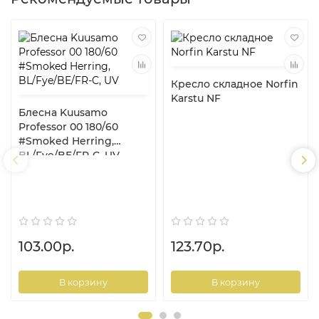
Кресло складное Norfin
Karstu NF
Блесна Kuusamo
Professor 00 180/60
#Smoked Herring,
BL/Fye/BE/FR-C, UV
103.00р.
123.70р.
В корзину
В корзину