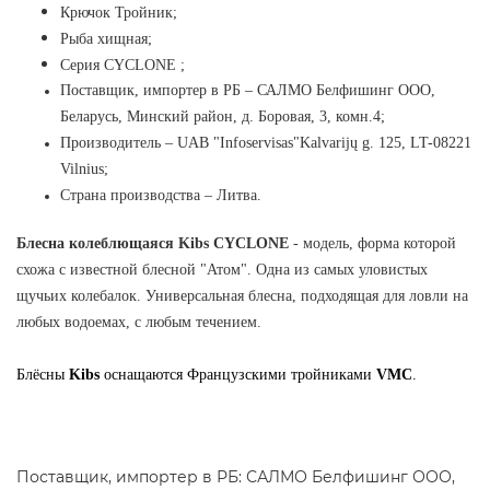
Крючок Тройник;
Рыба хищная;
Серия CYCLONE ;
Поставщик, импортер в РБ
–
САЛМО Белфишинг ООО,
Беларусь, Минский район, д. Боровая, 3, комн.4;
Производитель
–
UAB "Infoservisas"Kalvarijų g. 125, LT-08221
Vilnius
;
Страна производства
–
Литва.
Блесна колеблющаяся Kibs CYCLONE
- модель, форма которой
схожа c известной блесной "Атом". Одна из самых уловистых
щучьих колебалок. Универсальная блесна, подходящая для ловли на
любых водоемах, с любым течением.
Блёсны
Kibs
оснащаются Французскими тройниками
VMC
.
Поставщик, импортер в РБ: САЛМО Белфишинг ООО,