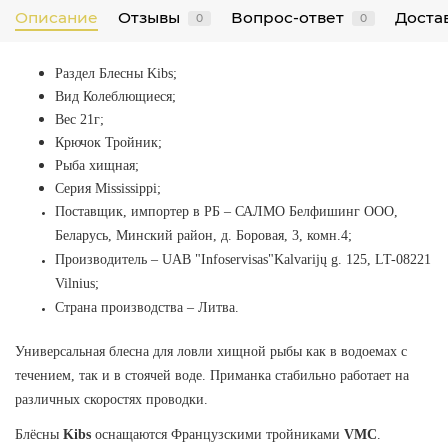
Описание
Отзывы
Вопрос-ответ
Достав
0
0
Раздел Блесны Kibs
;
Вид Колеблющиеся;
Вес 21г;
Крючок Тройник;
Рыба хищная;
Серия Mississippi;
Поставщик, импортер в РБ
–
САЛМО Белфишинг ООО,
Беларусь, Минский район, д. Боровая, 3, комн.4;
Производитель
–
UAB "Infoservisas"Kalvarijų g. 125, LT-08221
Vilnius
;
Страна производства
–
Литва.
Универсальная блесна для ловли хищной рыбы как в водоемах с
течением, так и в стоячей воде. Приманка стабильно работает на
различных скоростях проводки.
Блёсны
Kibs
оснащаются Французскими тройниками
VMC
.