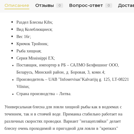
Описание
Отзывы
Вопрос-ответ
Достав
0
0
Раздел Блесны Kibs
;
Вид Колеблющиеся;
Вес 16г;
Крючок Тройник;
Рыба хищная;
Серия Mississippi EX;
Поставщик, импортер в РБ
–
САЛМО Белфишинг ООО,
Беларусь, Минский район, д. Боровая, 3, комн.4;
Производитель
–
UAB "Infoservisas"Kalvarijų g. 125, LT-08221
Vilnius
;
Страна производства
–
Литва.
Универсальная блесна для ловли хищной рыбы как в водоемах с
течением, так и в стоячей воде. Приманка стабильно работает на
различных скоростях проводки.
Вариант "незацепляйки" делает
блесну очень проходимой и пригодной для ловли в "крепких"