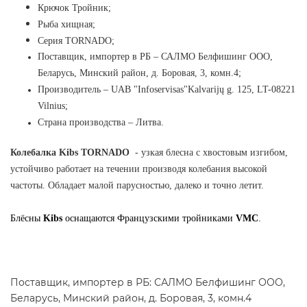
Крючок Тройник;
Рыба хищная;
Серия TORNADO;
Поставщик, импортер в РБ
–
САЛМО Белфишинг ООО,
Беларусь, Минский район, д. Боровая, 3, комн.4;
Производитель
–
UAB "Infoservisas"Kalvarijų g. 125, LT-08221
Vilnius
;
Страна производства
–
Литва.
Колебалка Kibs TORNADO
- узкая блесна с хвостовым изгибом,
устойчиво работает на течении производя колебания высокой
частоты. Обладает малой парусностью, далеко и точно летит.
Блёсны
Kibs
оснащаются Французскими тройниками
VMC
.
Поставщик, импортер в РБ: САЛМО Белфишинг ООО,
Беларусь, Минский район, д. Боровая, 3, комн.4