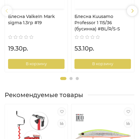
Блесна ValkeIn Mark
Блесна Kuusamo
sigma 1.3гр #19
Professor 1 115/36
(бусинка) #BL/R/S-S
19.30р.
53.10р.
В корзину
В корзину
Рекомендуемые товары