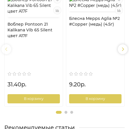
Блесна Mepps Aglia №2
Воблер Pontoon 21
#Copper (медь) (4.5г)
Kalikana Vib 65 Silent
цвет A17F
31.40р.
9.20р.
В корзину
В корзину
Рекомендуемые статьи