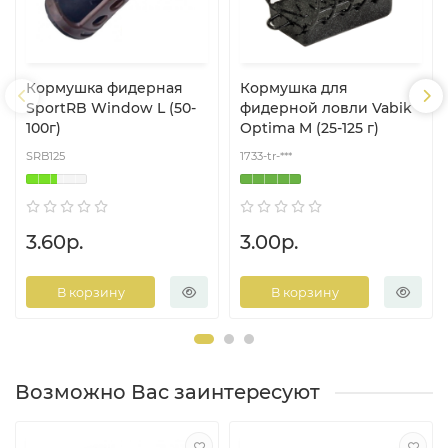
Кормушка фидерная
Кормушка для
SportRB Window L (50-
фидерной ловли Vabik
100г)
Optima M (25-125 г)
SRB125
1733-tr-***
3.60р.
3.00р.
В корзину
В корзину
Возможно Вас заинтересуют