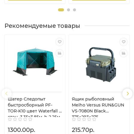
Рекомендуемые товары
Шатер Следопыт
Ящик рыболовный
быстросборный PF-
Meiho Versus RUN&GUN
TOR-K10 цвет Waterfall 6
VS-7080N Black
стен, 3,35х3,85м, h-2,25м,
375×293×275
S по полу 9,3кв.м
1300.00р.
215.70р.