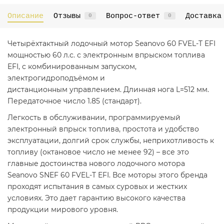
Описание
Отзывы
Вопрос-ответ
Доставка
0
0
Четырёхтактный лодочный мотор Seanovo 60 FVEL-T EFI
мощностью 60 л.с. с электронным впрыском топлива
EFI, с комбинированным запуском,
электрогидроподъёмом и
дистанционным управлением. Длинная нога L=512 мм.
Передаточное число 1.85 (стандарт).
Легкость в обслуживании, программируемый
электронный впрыск топлива, простота и удобство
эксплуатации, долгий срок службы, неприхотливость к
топливу (октановое число не менее 92) – все это
главные достоинства нового лодочного мотора
Seanovo SNEF 60 FVEL-T EFI. Все моторы этого бренда
проходят испытания в самых суровых и жестких
условиях. Это дает гарантию высокого качества
продукции мирового уровня.