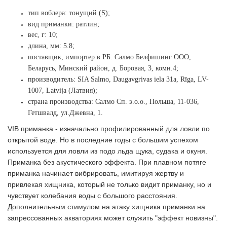
тип воблера: тонущий (S);
вид приманки: ратлин;
вес, г: 10;
длина, мм: 5.8;
поставщик, импортер в РБ: Салмо Белфишинг ООО,
Беларусь, Минский район, д. Боровая, 3, комн.4;
производитель: SIA Salmo, Daugavgrivas iela 31a, Rīga, LV-
1007, Latvija (Латвия);
страна производства: Салмо Сп. з.о.о., Польша, 11-036,
Гетшвалд, ул.Джевна, 1.
VIB приманка - изначально профилированный для ловли по
открытой воде. Но в последние годы с большим успехом
используется для ловли из подо льда щука, судака и окуня.
Приманка без акустического эффекта. При плавном потяге
приманка начинает вибрировать, имитируя жертву и
привлекая хищника, который не только видит приманку, но и
чувствует колебания воды с большого расстояния.
Дополнительным стимулом на атаку хищника приманки на
запрессованных акваториях может служить "эффект новизны".