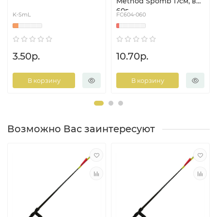
Method Spomb 17см, вес
60г
K-SmL
FC604-060
3.50р.
10.70р.
В корзину
В корзину
Возможно Вас заинтересуют