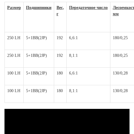
Размер
Подшипники
Вес,
Передаточное число
Лесоемкост
г
мм
250 LH
5+1BB(2JP)
192
6,6:1
180/0,25
250 LH
5+1BB(2JP)
192
8,1:1
180/0,25
100 LH
5+1BB(2JP)
180
6,6:1
130/0,28
100 LH
5+1BB(2JP)
180
8,1:1
130/0,28