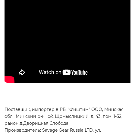
Поставщик, импортер в РБ: "Фиштим" ООО, Минская
обл., Минский р-н., с/с Щомыслицкий, д. 43, пом. 1-52,
район д.Дворицкая Слобода
Производитель: Savage Gear Russia LTD, ул.