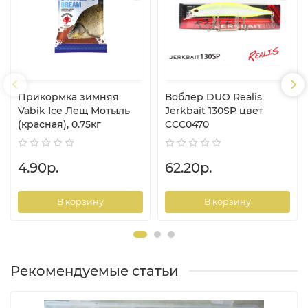
Прикормка зимняя
Воблер DUO Realis
Vabik Ice Лещ Мотыль
Jerkbait 130SP цвет
(красная), 0.75кг
CCC0470
4.90р.
62.20р.
В корзину
В корзину
Рекомендуемые статьи