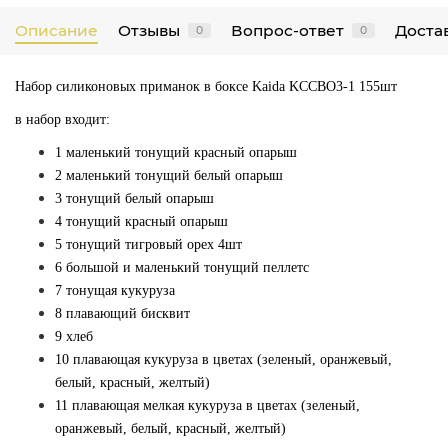
Описание
Отзывы
Вопрос-ответ
Достав
0
0
Набор силиконовых приманок в боксе Kaida KCCBO3-1 155шт
в набор входит:
1 маленький тонущий красный опарыш
2 маленький тонущий белый опарыш
3 тонущий белый опарыш
4 тонущий красный опарыш
5 тонущий тигровый орех 4шт
6 большой и маленький тонущий пеллетс
7 тонущая кукуруза
8 плавающий бисквит
9 хлеб
10 плавающая кукуруза в цветах (зеленый, оранжевый,
белый, красный, желтый)
11 плавающая мелкая кукуруза в цветах (зеленый,
оранжевый, белый, красный, желтый)