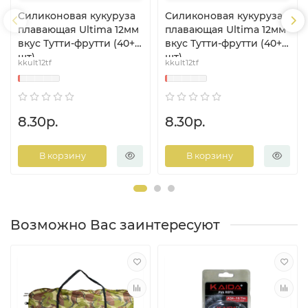
Силиконовая кукуруза
Силиконовая кукуруза
плавающая Ultima 12мм
плавающая Ultima 12мм
вкус Тутти-фрутти (40+
вкус Тутти-фрутти (40+
шт)
шт)
kkult12tf
kkult12tf
8.30р.
8.30р.
В корзину
В корзину
Возможно Вас заинтересуют